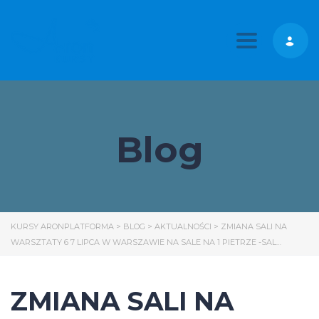
Toggle nav
Blog
KURSY ARONPLATFORMA
>
BLOG
>
AKTUALNOŚCI
>
ZMIANA SALI NA
WARSZTATY 6 7 LIPCA W WARSZAWIE NA SALE NA 1 PIETRZE -SAL…
ZMIANA SALI NA