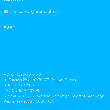
wsparcie@aronplatforma.pl
Aron Kursy sp. z o.o.
ul. Zabawa 28 / Lu1, 30-653 Kraków, Polska
NIP: 6793283986
REGON: 527040709
KRS: 0001071275 – wpis do Krajowego Rejestru Sądowego
Kapitał zakładowy: 5000 PLN