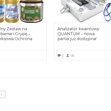
lny Zestaw na
Analizator kwantowy
bienie i Grypę –
QUANTUM – nowa
eksowa Ochrona
partia już dostępna!
0
0
-18
OBACZ WIĘCEJ
ZOBACZ WIĘCEJ