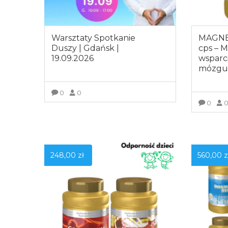
Warsztaty Spotkanie
MAGNE
Duszy | Gdańsk |
cps – 
19.09.2026
wsparc
mózg
0
0
0
ZOBACZ WIĘCEJ
Z
248,00
zł
560,00
z