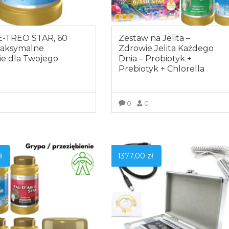
-TREO STAR, 60
Zestaw na Jelita –
Maksymalne
Zdrowie Jelita Każdego
ie dla Twojego
Dnia – Probiotyk +
u
Prebiotyk + Chlorella
0
0
0
OBACZ WIĘCEJ
ZOBACZ WIĘCEJ
ł
1377,00
zł