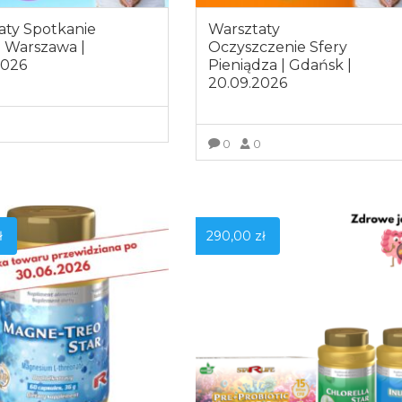
aty Spotkanie
Warsztaty
| Warszawa |
Oczyszczenie Sfery
2026
Pieniądza | Gdańsk |
20.09.2026
0
0
0
OBACZ WIĘCEJ
ZOBACZ WIĘCEJ
ł
290,00
zł