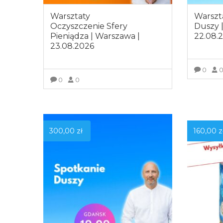
Warsztaty
Warszt
Oczyszczenie Sfery
Duszy 
Pieniądza | Warszawa |
22.08.
23.08.2026
0
0
0
Z
ZOBACZ WIĘCEJ
300,00
zł
160,00
z