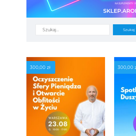
300,00
zł
300,00