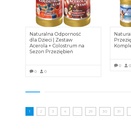
Naturalna Odporność
Natura
dla Dzieci | Zestaw
Przezię
Acerola + Colostrum na
Kompl
Sezon Przeziębień
0
0
0
Z
ZOBACZ WIĘCEJ
1
2
3
4
…
29
30
31