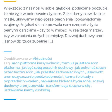
Większość z nas nosi w sobie głębokie, podskórne poczucie,
że nie żyje w pełni swoim życiem. Zakładamy niewidzialne
maski, ukrywamy najgłębsze pragnienia i podświadomie
czujemy, że jakaś siła nie pozwala nam czerpać z życia
pełnymi garściami – czy to w miłości, w realizacji marzeń,
czy w zarabianiu dużych pieniędzy. Rozwój duchowy aron
jasnowidz rzuca zupełnie […]
Opublikowano w:
Aktualności
Tagi:
aron platforma kursy wolność
,
formuła ja jestem aron
platforma
,
jak być sobą poradnik duchowy
,
jak pokonać strach
przed ludźmi aron
,
jak przestać zadowalać innych
,
jasnowidz
aron oczyszczanie podświadomości
,
karma i blokady z
poprzednich wcieleń
,
największa blokada bycia sobą
,
rozwój
duchowy aron jasnowidz
,
transformacja strachu w siłę
,
uzdrawianie karmy osobistej