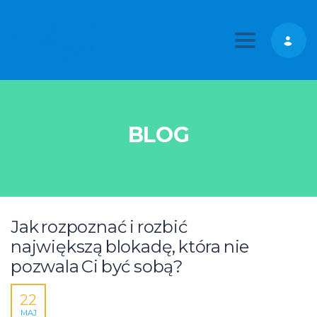
Toggle nav
BLOG
Jak rozpoznać i rozbić
największą blokadę, która nie
pozwala Ci być sobą?
22
MAJ