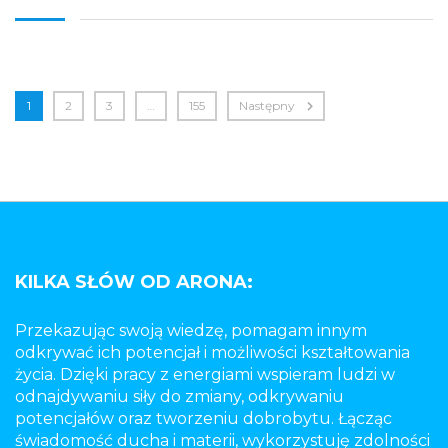
1
2
3
…
155
Następny
KILKA SŁÓW OD ARONA:
Przekazując swoją wiedzę, pomagam innym
odkrywać ich potencjał i możliwości kształtowania
życia. Dzięki pracy z energiami wspieram ludzi w
odnajdywaniu siły do zmiany, odkrywaniu
potencjałów oraz tworzeniu dobrobytu. Łącząc
świadomość ducha i materii, wykorzystuję zdolności