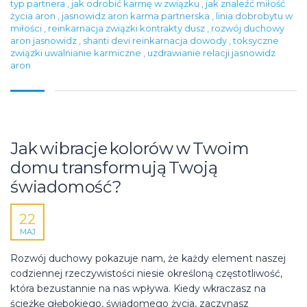
typ partnera
,
jak odrobić karmę w związku
,
jak znaleźć miłość
życia aron
,
jasnowidz aron karma partnerska
,
linia dobrobytu w
miłości
,
reinkarnacja związki kontrakty dusz
,
rozwój duchowy
aron jasnowidz
,
shanti devi reinkarnacja dowody
,
toksyczne
związki uwalnianie karmiczne
,
uzdrawianie relacji jasnowidz
aron
Jak wibracje kolorów w Twoim
domu transformują Twoją
świadomość?
22
MAJ
Rozwój duchowy pokazuje nam, że każdy element naszej
codziennej rzeczywistości niesie określoną częstotliwość,
która bezustannie na nas wpływa. Kiedy wkraczasz na
ścieżkę głębokiego, świadomego życia, zaczynasz