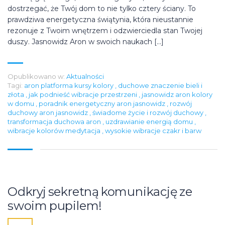
dostrzegać, że Twój dom to nie tylko cztery ściany. To
prawdziwa energetyczna świątynia, która nieustannie
rezonuje z Twoim wnętrzem i odzwierciedla stan Twojej
duszy. Jasnowidz Aron w swoich naukach […]
Opublikowano w:
Aktualności
Tagi:
aron platforma kursy kolory
,
duchowe znaczenie bieli i
złota
,
jak podnieść wibracje przestrzeni
,
jasnowidz aron kolory
w domu
,
poradnik energetyczny aron jasnowidz
,
rozwój
duchowy aron jasnowidz
,
świadome życie i rozwój duchowy
,
transformacja duchowa aron
,
uzdrawianie energią domu
,
wibracje kolorów medytacja
,
wysokie wibracje czakr i barw
Odkryj sekretną komunikację ze
swoim pupilem!