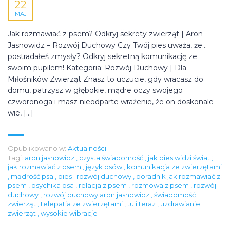
22
MAJ
Jak rozmawiać z psem? Odkryj sekrety zwierząt | Aron
Jasnowidz – Rozwój Duchowy Czy Twój pies uważa, że…
postradałeś zmysły? Odkryj sekretną komunikację ze
swoim pupilem! Kategoria: Rozwój Duchowy | Dla
Miłośników Zwierząt Znasz to uczucie, gdy wracasz do
domu, patrzysz w głębokie, mądre oczy swojego
czworonoga i masz nieodparte wrażenie, że on doskonale
wie, […]
Opublikowano w:
Aktualności
Tagi:
aron jasnowidz
,
czysta świadomość
,
jak pies widzi świat
,
jak rozmawiać z psem
,
język psów
,
komunikacja ze zwierzętami
,
mądrość psa
,
pies i rozwój duchowy
,
poradnik jak rozmawiać z
psem
,
psychika psa
,
relacja z psem
,
rozmowa z psem
,
rozwój
duchowy
,
rozwój duchowy aron jasnowidz
,
świadomość
zwierząt
,
telepatia ze zwierzętami
,
tu i teraz
,
uzdrawianie
zwierząt
,
wysokie wibracje