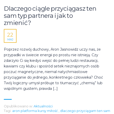
Dlaczego ciągle przyciągasz ten
sam typ partnera i jak to
zmienić?
22
MAJ
Poprzez rozwój duchowy, Aron Jasnowidz uczy nas, że
przypadki w świecie energii po prostu nie istnieją. Czy
zdarzyło Ci się kiedyś wejść do pełnej ludzi restauracji,
kawiarni czy klubu i spośród setek nieznajomych osób
poczuć magnetyczne, niemal natychmiastowe
przyciąganie do jednego, konkretnego człowieka? Choć
Twój logiczny umysł próbuje to tłumaczyć „chemią” lub
wspólnym gustem, prawda […]
Opublikowano w:
Aktualności
Tagi:
aron platforma kursy miłość
,
dlaczego przyciągam ten sam