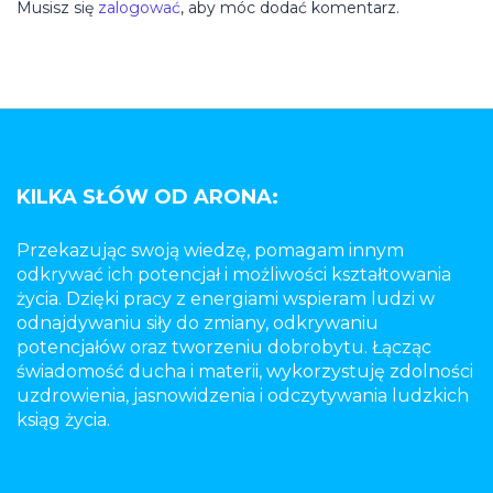
Musisz się
zalogować
, aby móc dodać komentarz.
KILKA SŁÓW OD ARONA:
Przekazując swoją wiedzę, pomagam innym
odkrywać ich potencjał i możliwości kształtowania
życia. Dzięki pracy z energiami wspieram ludzi w
odnajdywaniu siły do zmiany, odkrywaniu
potencjałów oraz tworzeniu dobrobytu. Łącząc
świadomość ducha i materii, wykorzystuję zdolności
uzdrowienia, jasnowidzenia i odczytywania ludzkich
ksiąg życia.