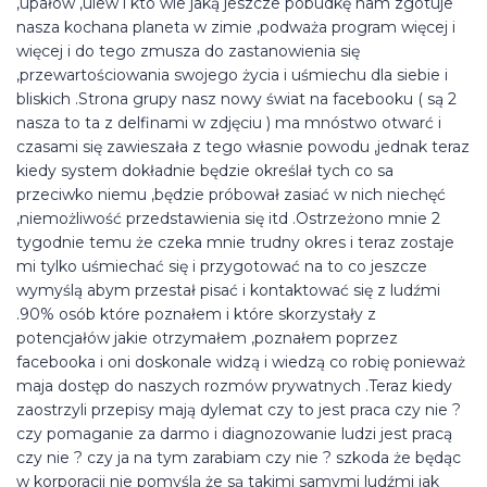
,upałów ,ulew i kto wie jaką jeszcze pobudkę nam zgotuje
nasza kochana planeta w zimie ,podważa program więcej i
więcej i do tego zmusza do zastanowienia się
,przewartościowania swojego życia i uśmiechu dla siebie i
bliskich .Strona grupy nasz nowy świat na facebooku ( są 2
nasza to ta z delfinami w zdjęciu ) ma mnóstwo otwarć i
czasami się zawieszała z tego własnie powodu ,jednak teraz
kiedy system dokładnie będzie określał tych co sa
przeciwko niemu ,będzie próbował zasiać w nich niechęć
,niemożliwość przedstawienia się itd .Ostrzeżono mnie 2
tygodnie temu że czeka mnie trudny okres i teraz zostaje
mi tylko uśmiechać się i przygotować na to co jeszcze
wymyślą abym przestał pisać i kontaktować się z ludźmi
.90% osób które poznałem i które skorzystały z
potencjałów jakie otrzymałem ,poznałem poprzez
facebooka i oni doskonale widzą i wiedzą co robię ponieważ
maja dostęp do naszych rozmów prywatnych .Teraz kiedy
zaostrzyli przepisy mają dylemat czy to jest praca czy nie ?
czy pomaganie za darmo i diagnozowanie ludzi jest pracą
czy nie ? czy ja na tym zarabiam czy nie ? szkoda że będąc
w korporacji nie pomyślą że są takimi samymi ludźmi jak