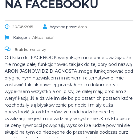
NA FACEBOOKU
20/08/2015
Wysłane przez:
Aron
Kategoria:
Aktualności
Brak komentarzy
Od kilku dni FACEBOOK weryfikuje moje dane uważajac że
nie moge dalej funkcjonować tak jak do tej pory pod nazwą
ARON JASNOWIDZ DIAGNOSTA ,moge funkcjonować pod
oryginalnym nazwiskiem i imieniem i alternatywne imie
zostawić tak jak dawniej ,przesłałem im dokumenty i
wypełniłem wszystko a oni piszą że dalej mają problem z
weryfikacją .Nie dziwie im sie bo po ostatnich postach które
rozchodziły się błyskawicznie po necie i miały duża
poczytność ,ktoś kto mówi że nadchodzi koniec tej
cywilizacji nie jest mile widziany w systemie .Ktoś kto pisze
że ceny żywności powędrują wysoko i że ludzie powinni sie
skupić na tym co niezbędne do przetrwania podczas burz