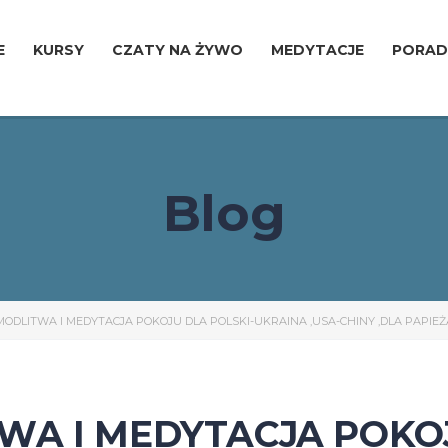
E
KURSY
CZATY NA ŻYWO
MEDYTACJE
PORAD
Blog
ODLITWA I MEDYTACJA POKOJU DLA POLSKI-UKRAINA ,USA-CHINY ,DLA PAPIEŻ
A I MEDYTACJA POKOJ