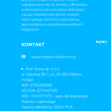
odnajdywaniu siły do zmiany, odkrywaniu
potencjałów oraz tworzeniu dobrobytu.
Łącząc świadomość ducha i materii,
wykorzystuję zdolności uzdrowienia,
jasnowidzenia i odczytywania ludzkich
ksiąg życia.
KONTAKT
wsparcie@aronplatforma.pl
Aron Kursy sp. z o.o.
ul. Zabawa 28 / Lu1, 30-653 Kraków,
Polska
NIP: 6793283986
REGON: 527040709
KRS: 0001071275 – wpis do Krajowego
Rejestru Sądowego
Kapitał zakładowy: 5000 PLN