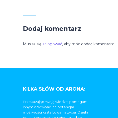
Dodaj komentarz
Musisz się
zalogować
, aby móc dodać komentarz.
KILKA SŁÓW OD ARONA:
Przekazując swoją wiedzę, pomagam
innym odkrywać ich potencjał i
możliwości kształtowania życia. Dzięki
pracy z energiami wspieram ludzi w