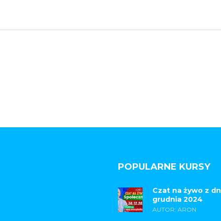
POPULARNE KURSY
Czat na żywo z dn
grudnia 2024
AUTOR: ARON