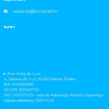
wsparcie@aronplatforma.pl
Aron Kursy sp. z o.o.
ul. Zabawa 28 / Lu1, 30-653 Kraków, Polska
NIP: 6793283986
REGON: 527040709
KRS: 0001071275 – wpis do Krajowego Rejestru Sądowego
Kapitał zakładowy: 5000 PLN