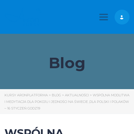
Toggle nav
Blog
KURSY ARONPLATFORMA
>
BLOG
>
AKTUALNOŚCI
>
WSPÓLNA MODLITWA
I MEDYTACJA DLA POKOJU I JEDNOŚCI NA ŚWIECIE ,DLA POLSKI I POLAKÓW
– 16 STYCZEŃ GODZ19
WSPÓLNA