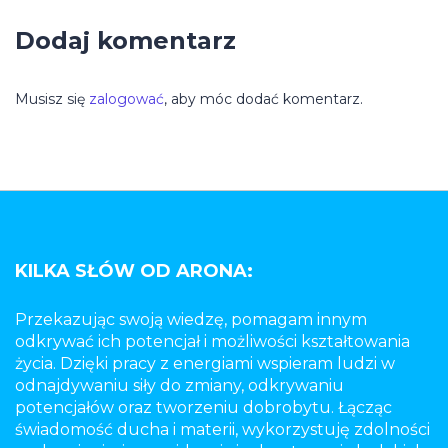
Dodaj komentarz
Musisz się
zalogować
, aby móc dodać komentarz.
KILKA SŁÓW OD ARONA:
Przekazując swoją wiedzę, pomagam innym
odkrywać ich potencjał i możliwości kształtowania
życia. Dzięki pracy z energiami wspieram ludzi w
odnajdywaniu siły do zmiany, odkrywaniu
potencjałów oraz tworzeniu dobrobytu. Łącząc
świadomość ducha i materii, wykorzystuję zdolności