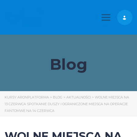
Toggle nav
Blog
KURSY ARONPLATFORMA
>
BLOG
>
AKTUALNOŚCI
>
WOLNE MIEJSCA NA
13 CZERWCA SPOTKANIE DUSZY I OGRANICZONE MIEJSCA NA OPERACJE
FANTOMWE NA 14 CZERWCA
WOLNE MIEJSCA NA