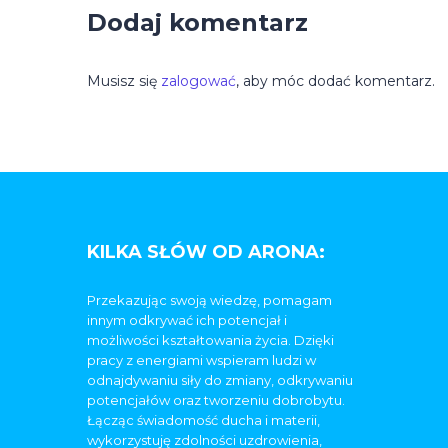
Dodaj komentarz
Musisz się
zalogować
, aby móc dodać komentarz.
KILKA SŁÓW OD ARONA:
Przekazując swoją wiedzę, pomagam
innym odkrywać ich potencjał i
możliwości kształtowania życia. Dzięki
pracy z energiami wspieram ludzi w
odnajdywaniu siły do zmiany, odkrywaniu
potencjałów oraz tworzeniu dobrobytu.
Łącząc świadomość ducha i materii,
wykorzystuję zdolności uzdrowienia,