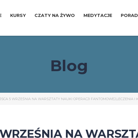
E
KURSY
CZATY NA ŻYWO
MEDYTACJE
PORAD
Blog
JSCA 5 WRZEŚNIA NA WARSZTATY NAUKI OPERACJI FANTOMOWEJ,LECZENIA I K
 WRZEŚNIA NA WARSZT