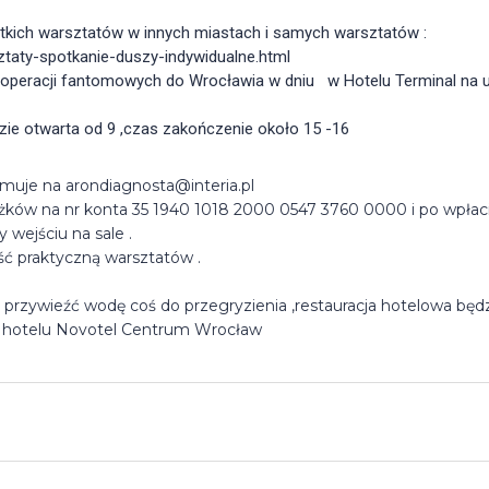
kich warsztatów w innych miastach i samych warsztatów :
ztaty-spotkanie-duszy-indywidualne.html
zie otwarta od 9 ,czas zakończenie około 15 -16
jmuje na arondiagnosta@interia.pl
ków na nr konta 35 1940 1018 2000 0547 3760 0000 i po wpłaci
wejściu na sale .
ść praktyczną warsztatów .
 przywieźć wodę coś do przegryzienia ,restauracja hotelowa będz
w hotelu Novotel Centrum Wrocław