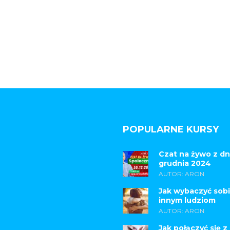
POPULARNE KURSY
Czat na żywo z dn
grudnia 2024
AUTOR: ARON
Jak wybaczyć sobi
innym ludziom
AUTOR: ARON
Jak połączyć się z