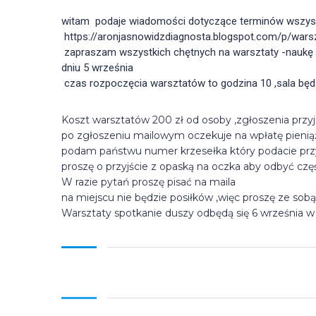
witam  podaje wiadomości dotyczące terminów wszyst
 https://aronjasnowidzdiagnosta.blogspot.com/p/wars
 zapraszam wszystkich chętnych na warsztaty -naukę operacji fantomowych do Wrocławia w dniu   w Hotelu Terminal na ul. Rakietowa 33, 54-615 Wrocław do sali Odyssey w 
dniu 5 września
 czas rozpoczęcia warsztatów to godzina 10 ,sala będ
Koszt warsztatów 200 zł od osoby ,zgłoszenia przy
po zgłoszeniu mailowym oczekuje na wpłatę pieniąż
podam państwu numer krzesełka który podacie przy 
proszę o przyjście z opaską na oczka aby odbyć czę
W razie pytań proszę pisać na maila
na miejscu nie będzie posiłków ,więc proszę ze sobą
Warsztaty spotkanie duszy odbędą się 6 września 