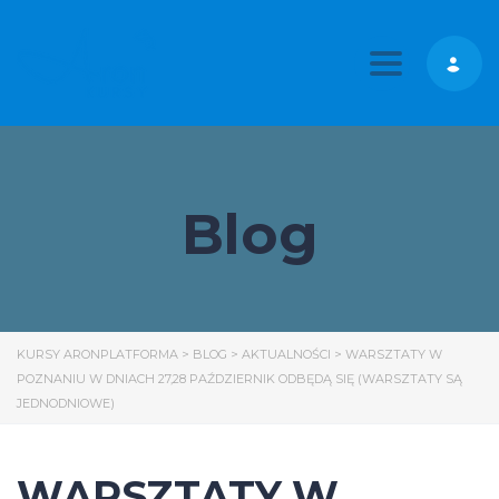
Toggle nav
Blog
KURSY ARONPLATFORMA
>
BLOG
>
AKTUALNOŚCI
>
WARSZTATY W
POZNANIU W DNIACH 27,28 PAŹDZIERNIK ODBĘDĄ SIĘ (WARSZTATY SĄ
JEDNODNIOWE)
WARSZTATY W