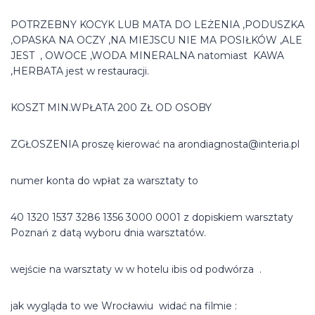
POTRZEBNY KOCYK LUB MATA DO LEŻENIA ,PODUSZKA
,OPASKA NA OCZY ,NA MIEJSCU NIE MA POSIŁKÓW ,ALE
JEST , OWOCE ,WODA MINERALNA natomiast KAWA
,HERBATA jest w restauracji.
KOSZT MIN.WPŁATA 200 ZŁ OD OSOBY
ZGŁOSZENIA proszę kierować na arondiagnosta@interia.pl
numer konta do wpłat za warsztaty to
40 1320 1537 3286 1356 3000 0001 z dopiskiem warsztaty
Poznań z datą wyboru dnia warsztatów.
wejście na warsztaty w w hotelu ibis od podwórza .
jak wygląda to we Wrocławiu widać na filmie :