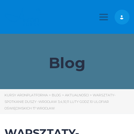
Toggle nav
Blog
KURSY ARONPLATFORMA
>
BLOG
>
AKTUALNOŚCI
>
WARSZTATY-
SPOTKANIE DUSZY -WROCŁAW 3,4,10,11 LUTY GODZ.10 UL.OFIAR
OŚWIĘCIMSKICH 17 WROCŁAW
WARSZTATY-