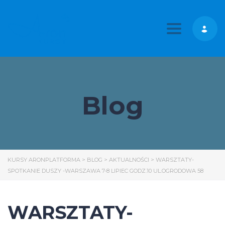
Toggle nav
Blog
KURSY ARONPLATFORMA
>
BLOG
>
AKTUALNOŚCI
>
WARSZTATY-
SPOTKANIE DUSZY -WARSZAWA 7-8 LIPIEC GODZ.10 UL.OGRODOWA 58
WARSZTATY-