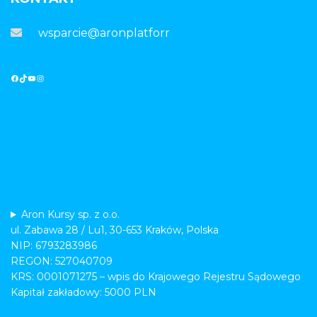
wsparcie@aronplatforma.pl
Aron Kursy sp. z o.o.
ul. Zabawa 28 / Lu1, 30-653 Kraków, Polska
NIP: 6793283986
REGON: 527040709
KRS: 0001071275 – wpis do Krajowego Rejestru Sądowego
Kapitał zakładowy: 5000 PLN