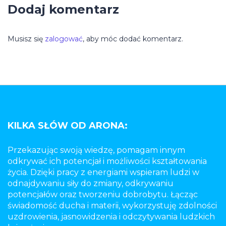
Dodaj komentarz
Musisz się
zalogować
, aby móc dodać komentarz.
KILKA SŁÓW OD ARONA:
Przekazując swoją wiedzę, pomagam innym
odkrywać ich potencjał i możliwości kształtowania
życia. Dzięki pracy z energiami wspieram ludzi w
odnajdywaniu siły do zmiany, odkrywaniu
potencjałów oraz tworzeniu dobrobytu. Łącząc
świadomość ducha i materii, wykorzystuję zdolności
uzdrowienia, jasnowidzenia i odczytywania ludzkich