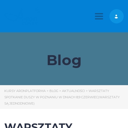
Toggle nav
Blog
KURSY ARONPLATFORMA
>
BLOG
>
AKTUALNOŚCI
>
WARSZTATY
SPOTKANIE DUSZY W POZNANIU W DNIACH 8,9 CZERWIEC(WARSZTATY
SĄ JEDNODNIOWE)
WARSZTATY