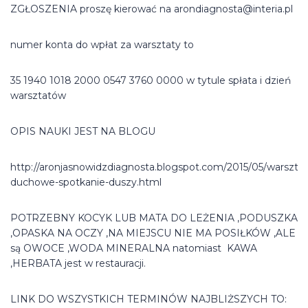
ZGŁOSZENIA proszę kierować na arondiagnosta@interia.pl
numer konta do wpłat za warsztaty to
35 1940 1018 2000 0547 3760 0000 w tytule spłata i dzień
warsztatów
OPIS NAUKI JEST NA BLOGU
http://aronjasnowidzdiagnosta.blogspot.com/2015/05/warsztat
duchowe-spotkanie-duszy.html
POTRZEBNY KOCYK LUB MATA DO LEŻENIA ,PODUSZKA
,OPASKA NA OCZY ,NA MIEJSCU NIE MA POSIŁKÓW ,ALE
są OWOCE ,WODA MINERALNA natomiast KAWA
,HERBATA jest w restauracji.
LINK DO WSZYSTKICH TERMINÓW NAJBLIŻSZYCH TO: