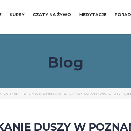
E
KURSY
CZATY NA ŻYWO
MEDYTACJE
PORAD
Blog
 SPOTKANIE DUSZY W POZNANIU W DNIACH 30,31 MARZEC(WARSZTATY SĄ J
ANIE DUSZY W POZNA