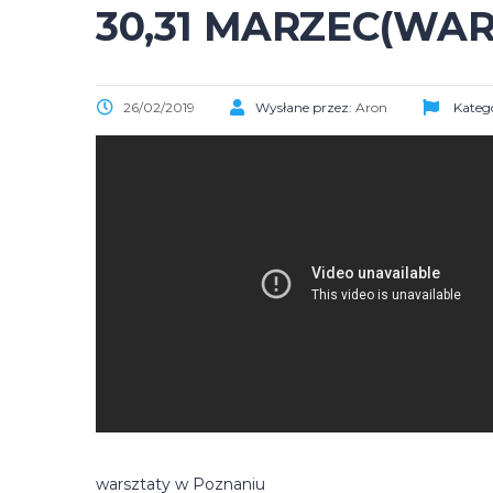
30,31 MARZEC(WA
26/02/2019
Wysłane przez:
Aron
Katego
warsztaty w Poznaniu