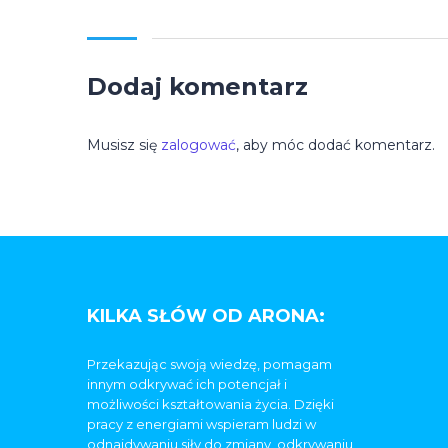
Dodaj komentarz
Musisz się
zalogować
, aby móc dodać komentarz.
KILKA SŁÓW OD ARONA:
Przekazując swoją wiedzę, pomagam
innym odkrywać ich potencjał i
możliwości kształtowania życia. Dzięki
pracy z energiami wspieram ludzi w
odnajdywaniu siły do zmiany, odkrywaniu