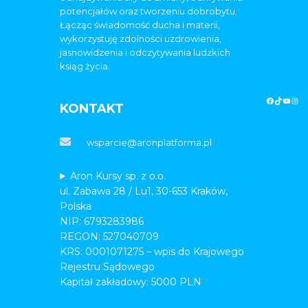
potencjałów oraz tworzeniu dobrobytu.
Łącząc świadomość ducha i materii,
wykorzystuję zdolności uzdrowienia,
jasnowidzenia i odczytywania ludzkich
ksiąg życia.
KONTAKT
wsparcie@aronplatforma.pl
Aron Kursy sp. z o.o.
ul. Zabawa 28 / Lu1, 30-653 Kraków,
Polska
NIP: 6793283986
REGON: 527040709
KRS: 0001071275 – wpis do Krajowego
Rejestru Sądowego
Kapitał zakładowy: 5000 PLN