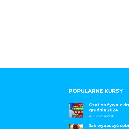
POPULARNE KURSY
Czat na żywo z dn
grudnia 2024
AUTOR: ARON
Jak wybaczyć sobi