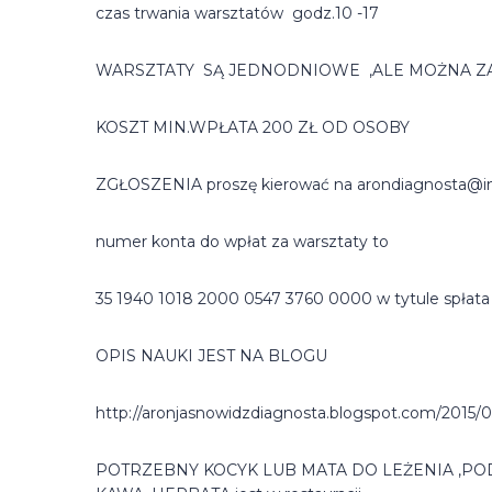
czas trwania warsztatów godz.10 -17
WARSZTATY SĄ JEDNODNIOWE ,ALE MOŻNA ZAPISY
KOSZT MIN.WPŁATA 200 ZŁ OD OSOBY
ZGŁOSZENIA proszę kierować na arondiagnosta@int
numer konta do wpłat za warsztaty to
35 1940 1018 2000 0547 3760 0000 w tytule spłata 
OPIS NAUKI JEST NA BLOGU
http://aronjasnowidzdiagnosta.blogspot.com/2015/
POTRZEBNY KOCYK LUB MATA DO LEŻENIA ,POD