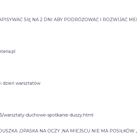
WAĆ SIĘ NA 2 DNI ABY PODRÓŻOWAĆ I ROZWIJAĆ MEDYTACJĘ
eria.pl
i dzień warsztatów
05/warsztaty-duchowe-spotkanie-duszy.html
USZKA ,OPASKA NA OCZY ,NA MIEJSCU NIE MA POSIŁKÓW 