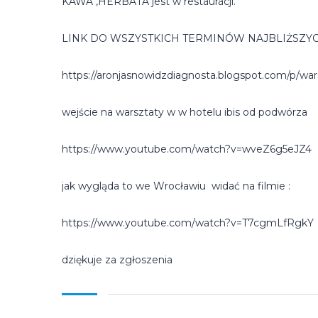
KAWA ,HERBATA jest w restauracji.
LINK DO WSZYSTKICH TERMINÓW NAJBLIŻSZYC
https://aronjasnowidzdiagnosta.blogspot.com/p/war
wejście na warsztaty w w hotelu ibis od podwórza
https://www.youtube.com/watch?v=wveZ6g5eJZ4
jak wygląda to we Wrocławiu widać na filmie :
https://www.youtube.com/watch?v=T7cgmLfRgkY
dziękuje za zgłoszenia