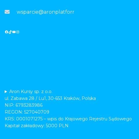
wsparcie@aronplatforma.pl
Aron Kursy sp. z o.o.
ul. Zabawa 28 / Lu1, 30-653 Kraków, Polska
NIP: 6793283986
REGON: 527040709
KRS: 0001071275 – wpis do Krajowego Rejestru Sądowego
Kapitał zakładowy: 5000 PLN