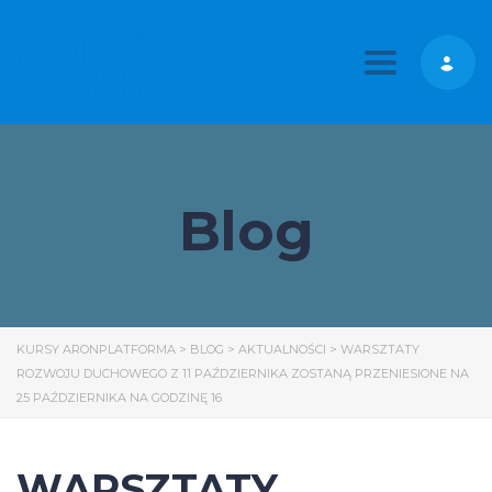
Toggle nav
Blog
KURSY ARONPLATFORMA
>
BLOG
>
AKTUALNOŚCI
>
WARSZTATY
ROZWOJU DUCHOWEGO Z 11 PAŹDZIERNIKA ZOSTANĄ PRZENIESIONE NA
25 PAŹDZIERNIKA NA GODZINĘ 16
WARSZTATY