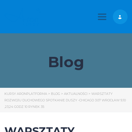
Toggle nav
Blog
KURSY ARONPLATFORMA
>
BLOG
>
AKTUALNOŚCI
>
WARSZTATY
ROZWOJU DUCHOWEGO SPOTKANIE DUSZY -CHICAGO 3.07 WROCŁAW 9,10
,23,24 GODZ 10 RYNEK 35
WARSZTATY