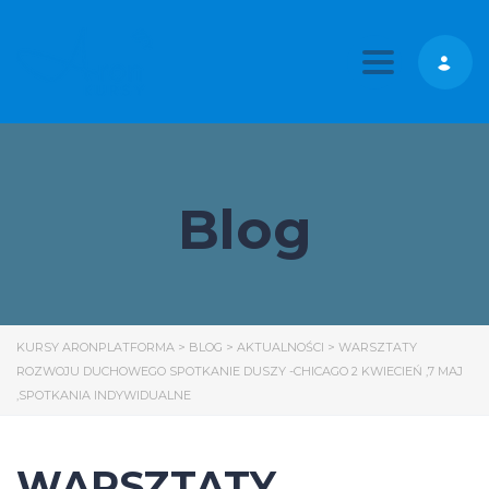
Toggle nav
Blog
KURSY ARONPLATFORMA
>
BLOG
>
AKTUALNOŚCI
>
WARSZTATY
ROZWOJU DUCHOWEGO SPOTKANIE DUSZY -CHICAGO 2 KWIECIEŃ ,7 MAJ
,SPOTKANIA INDYWIDUALNE
WARSZTATY