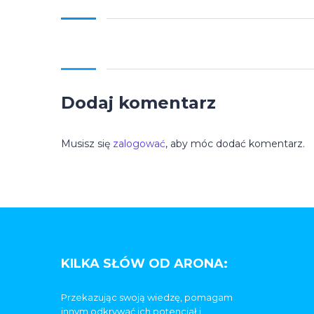
Dodaj komentarz
Musisz się
zalogować
, aby móc dodać komentarz.
KILKA SŁÓW OD ARONA:
Przekazując swoją wiedzę, pomagam
innym odkrywać ich potencjał i