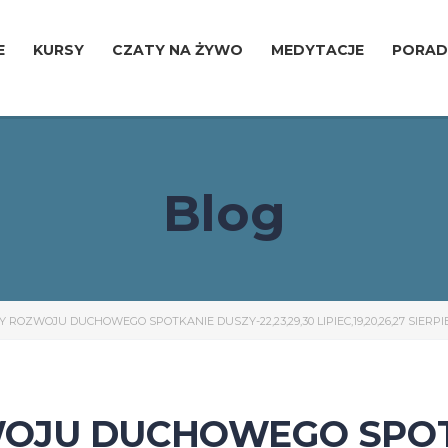
E
KURSY
CZATY NA ŻYWO
MEDYTACJE
PORAD
Blog
ROZWOJU DUCHOWEGO SPOTKANIE DUSZY-22,23,29,30 LIPIEC,19,20,26,27 SIER
OJU DUCHOWEGO SPOT