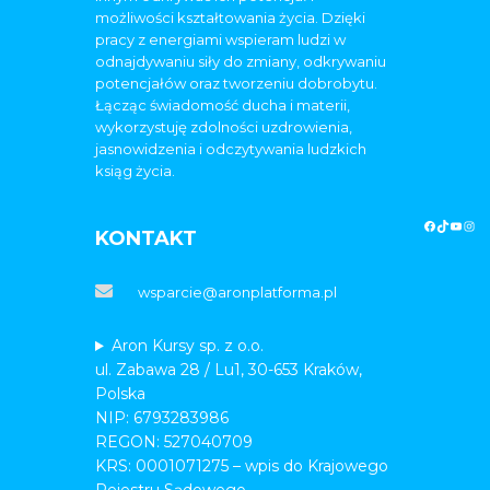
możliwości kształtowania życia. Dzięki
pracy z energiami wspieram ludzi w
odnajdywaniu siły do zmiany, odkrywaniu
potencjałów oraz tworzeniu dobrobytu.
Łącząc świadomość ducha i materii,
wykorzystuję zdolności uzdrowienia,
jasnowidzenia i odczytywania ludzkich
ksiąg życia.
KONTAKT
wsparcie@aronplatforma.pl
Aron Kursy sp. z o.o.
ul. Zabawa 28 / Lu1, 30-653 Kraków,
Polska
NIP: 6793283986
REGON: 527040709
KRS: 0001071275 – wpis do Krajowego