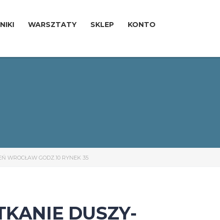
NIKI
WARSZTATY
SKLEP
KONTO
PIEŃ WROCŁAW GODZ.10 RYNEK 35
KANIE DUSZY-