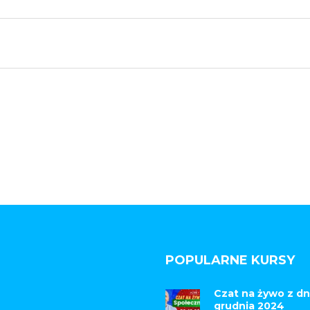
POPULARNE KURSY
Czat na żywo z dn
grudnia 2024