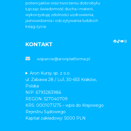
potencjałów oraz tworzeniu dobrobytu.
Łącząc świadomość ducha i materii,
wykorzystuję zdolności uzdrowienia,
jasnowidzenia i odczytywania ludzkich
ksiąg życia.
KONTAKT
wsparcie@aronplatforma.pl
Aron Kursy sp. z o.o.
ul. Zabawa 28 / Lu1, 30-653 Kraków,
Polska
NIP: 6793283986
REGON: 527040709
KRS: 0001071275 – wpis do Krajowego
Rejestru Sądowego
Kapitał zakładowy: 5000 PLN