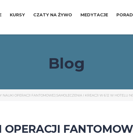
E
KURSY
CZATY NA ŻYWO
MEDYTACJE
PORAD
Blog
 NAUKI OPERACJI FANTOMOWEJ,SAMOLECZENIA I KREACJI W 6.12 W HOTELU 
I OPERACJI FANTOMOW