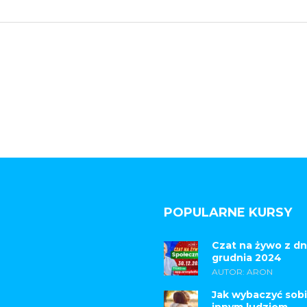
POPULARNE KURSY
Czat na żywo z dn
grudnia 2024
AUTOR: ARON
Jak wybaczyć sobi