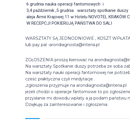
 6 grudnia nauka operacji fantomowych  i 
 3,4 październik ,5 grudnia   warsztaty spotkanie duszy 
 aleja Armii Krajowej 11 w Hotelu NOVOTEL KRAKÓW 
 W RECEPCJI POKIERUJĄ PAŃSTWA DO SALI
WARSZTATY SĄ JEDNODNIOWE , KOSZT WPŁATA 200
lub pay pal -arondiagnosta@interia.pl
ZGŁOSZENIA proszę kierować na arondiagnosta@int
Na warsztaty Spotkanie duszy potrzeba ze soba za
Na warsztaty nauki operacji fantomowej nie potrze
cześć praktyczna czyli medytacje .
,zgłoszenia przyjmuje na arondiagnosta@interia.pl
jeżeli chodzi o operacje fantomowe to po zgłoszen
przysłanie mi dowodu wpłaty a ja podam państwu nu
Dziękuję za zainteresowanie i zgłoszenia