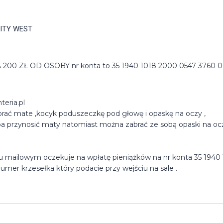
CITY WEST 
 ZŁ OD OSOBY nr konta to 35 1940 1018 2000 0547 3760 
eria.pl
brać mate ,kocyk poduszeczkę pod głowę i opaskę na oczy ,
ba przynosić maty natomiast można zabrać ze sobą opaski na o
iu mailowym oczekuje na wpłatę pieniążków na nr konta 35 1940
mer krzesełka który podacie przy wejściu na sale .