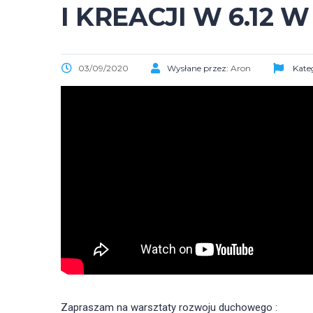
I KREACJI W 6.12
03/09/2020
Wysłane przez:
Aron
Kate
Zapraszam na warsztaty rozwoju duchowego :