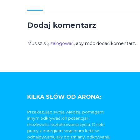
Dodaj komentarz
Musisz się
zalogować
, aby móc dodać komentarz.
KILKA SŁÓW OD ARONA:
Przekazując swoją wiedzę, pomagam
innym odkrywać ich potencjał i
możliwości kształtowania życia. Dzięki
pracy z energiami wspieram ludzi w
odnajdywaniu siły do zmiany, odkrywaniu