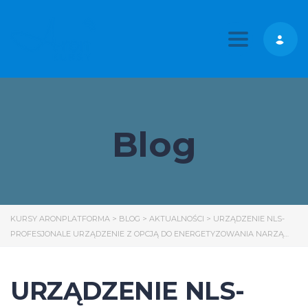
Toggle nav
Blog
KURSY ARONPLATFORMA
>
BLOG
>
AKTUALNOŚCI
>
URZĄDZENIE NLS-
PROFESJONALE URZĄDZENIE Z OPCJĄ DO ENERGETYZOWANIA NARZĄ…
URZĄDZENIE NLS-