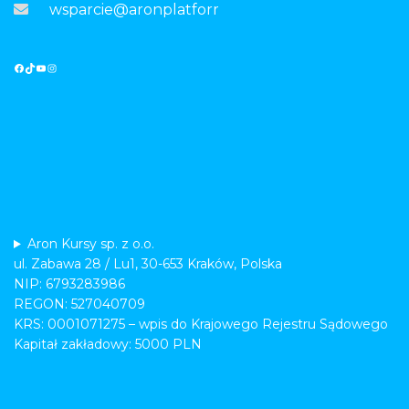
wsparcie@aronplatforma.pl
Aron Kursy sp. z o.o.
ul. Zabawa 28 / Lu1, 30-653 Kraków, Polska
NIP: 6793283986
REGON: 527040709
KRS: 0001071275 – wpis do Krajowego Rejestru Sądowego
Kapitał zakładowy: 5000 PLN