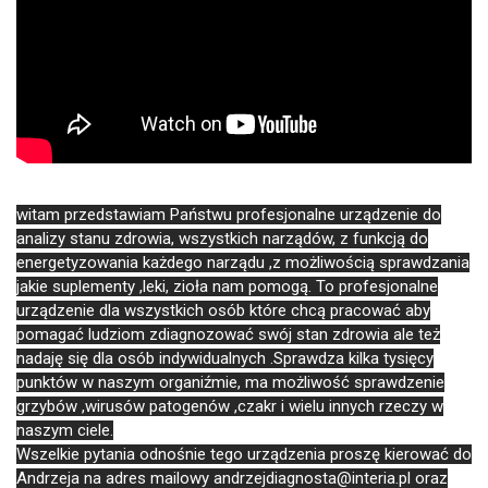
witam przedstawiam Państwu profesjonalne urządzenie do
analizy stanu zdrowia, wszystkich narządów, z funkcją do
energetyzowania każdego narządu ,z możliwością sprawdzania
jakie suplementy ,leki, zioła nam pomogą. To profesjonalne
urządzenie dla wszystkich osób które chcą pracować aby
pomagać ludziom zdiagnozować swój stan zdrowia ale też
nadaję się dla osób indywidualnych .Sprawdza kilka tysięcy
punktów w naszym organiźmie, ma możliwość sprawdzenie
grzybów ,wirusów patogenów ,czakr i wielu innych rzeczy w
naszym ciele.
Wszelkie pytania odnośnie tego urządzenia proszę kierować do
Andrzeja na adres mailowy andrzejdiagnosta@interia.pl oraz