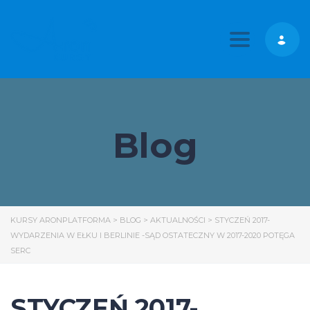
Toggle nav
Blog
KURSY ARONPLATFORMA
>
BLOG
>
AKTUALNOŚCI
>
STYCZEŃ 2017-
WYDARZENIA W EŁKU I BERLINIE -SĄD OSTATECZNY W 2017-2020 POTĘGA
SERC
STYCZEŃ 2017-