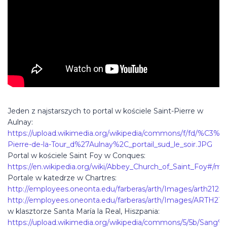
Jeden z najstarszych to portal w kościele Saint-Pierre w
Aulnay:
https://upload.wikimedia.org/wikipedia/commons/f/fd/%C3%89
Pierre-de-la-Tour_d%27Aulnay%2C_portail_sud_le_soir.JPG
Portal w kościele Saint Foy w Conques:
https://en.wikipedia.org/wiki/Abbey_Church_of_Saint_Foy#/
Portale w katedrze w Chartres:
http://employees.oneonta.edu/farberas/arth/Images/arth212i
http://employees.oneonta.edu/farberas/arth/Images/ARTH212
w klasztorze Santa María la Real, Hiszpania:
https://upload.wikimedia.org/wikipedia/commons/5/5b/Sang