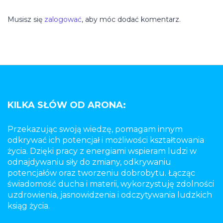
Musisz się
zalogować
, aby móc dodać komentarz.
KILKA SŁÓW OD ARONA:
Przekazując swoją wiedzę, pomagam innym
odkrywać ich potencjał i możliwości kształtowania
życia. Dzięki pracy z energiami wspieram ludzi w
odnajdywaniu siły do zmiany, odkrywaniu
potencjałów oraz tworzeniu dobrobytu. Łącząc
świadomość ducha i materii, wykorzystuję zdolności
uzdrowienia, jasnowidzenia i odczytywania ludzkich
ksiąg życia.