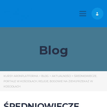
Toggle nav
Blog
KURSY ARONPLATFORMA
>
BLOG
>
AKTUALNOŚCI
>
ŚREDNIOWIECZE,
PORTALE W KOŚCIOŁACH, RELIGIE, BOGOWIE NA ZIEMI,PRZEKAZ W
KOŚCIOŁACH
ŚREDNIOWIECZE,