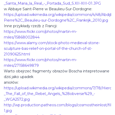
_Santa_Maria_la_Real_-_Portada_Sud_S.XII-XIII-01.JPG
w Abbaye Saint-Pierre w Beaulieu-Sur-Dordogne:
https://upload.wikimedia.org/wikipedia/commons/4/48/Abdijke
Pierre%2C_Beaulieu-sur-Dordogne%2C_Frankrijk_2010.jpg
Inne przykłady rzeźb z Francji:
https://www.flickr.com/photos/martin-m-
miles/15868002844
https://www.alamy.com/stock-photo-medieval-stone-
sculpture-bas-relief-on-portal-of-the-church-of-st-
21090625.html
https://www.flickr.com/photos/martin-m-
miles/27158649879
Warto obejrzeć fragmenty obrazów Boscha intepretowane
dziś jako upadek
aniołów:
https://upload.wikimedia.org/wikipedia/commons/7/78/Hier
_The_Fall_of_the_Rebel_Angels_%28obverse%29_-
_WGA2572.jpg
http://wp.production.patheos.com/blogs/cosmostheinlost/file
1.jpg