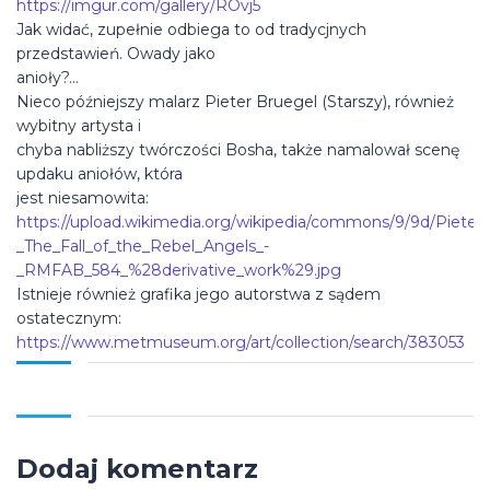
https://imgur.com/gallery/ROvj5
Jak widać, zupełnie odbiega to od tradycjnych
przedstawień. Owady jako
anioły?…
Nieco późniejszy malarz Pieter Bruegel (Starszy), również
wybitny artysta i
chyba nabliższy twórczości Bosha, także namalował scenę
updaku aniołów, która
jest niesamowita:
https://upload.wikimedia.org/wikipedia/commons/9/9d/Pieter
_The_Fall_of_the_Rebel_Angels_-
_RMFAB_584_%28derivative_work%29.jpg
Istnieje również grafika jego autorstwa z sądem
ostatecznym:
https://www.metmuseum.org/art/collection/search/383053
Dodaj komentarz