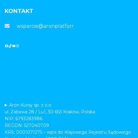
KONTAKT
wsparcie@aronplatforma.pl
Aron Kursy sp. z o.o.
ul. Zabawa 28 / Lu1, 30-653 Kraków, Polska
NIP: 6793283986
REGON: 527040709
KRS: 0001071275 – wpis do Krajowego Rejestru Sądowego