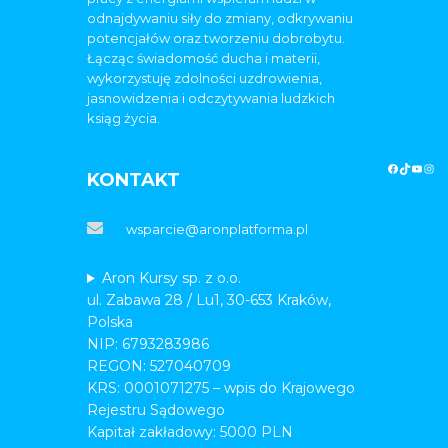
odnajdywaniu siły do zmiany, odkrywaniu
potencjałów oraz tworzeniu dobrobytu.
Łącząc świadomość ducha i materii,
wykorzystuję zdolności uzdrowienia,
jasnowidzenia i odczytywania ludzkich
ksiąg życia.
KONTAKT
wsparcie@aronplatforma.pl
Aron Kursy sp. z o.o.
ul. Zabawa 28 / Lu1, 30-653 Kraków,
Polska
NIP: 6793283986
REGON: 527040709
KRS: 0001071275 – wpis do Krajowego
Rejestru Sądowego
Kapitał zakładowy: 5000 PLN