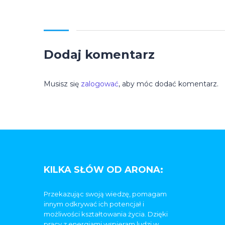
Dodaj komentarz
Musisz się
zalogować
, aby móc dodać komentarz.
KILKA SŁÓW OD ARONA:
Przekazując swoją wiedzę, pomagam
innym odkrywać ich potencjał i
możliwości kształtowania życia. Dzięki
pracy z energiami wspieram ludzi w