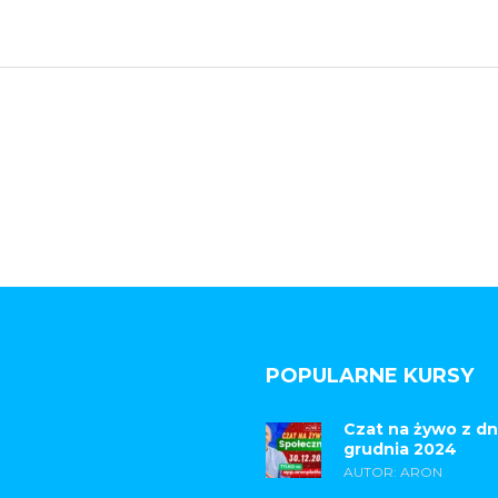
POPULARNE KURSY
Czat na żywo z dn
grudnia 2024
AUTOR: ARON