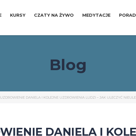
E
KURSY
CZATY NA ŻYWO
MEDYTACJE
PORAD
Blog
 -UZDROWIENIE DANIELA I KOLEJNE UZDROWIENIA LUDZI – JAK ULECZYĆ NIEUL
OWIENIE DANIELA I KO