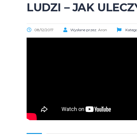
LUDZI – JAK ULEC
08/12/2017
Wysłane przez:
Aron
Katego