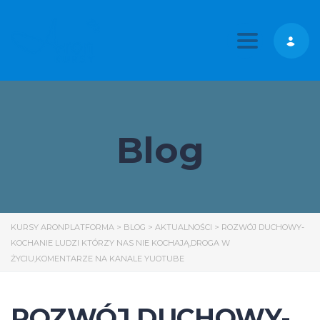
Toggle nav
Blog
KURSY ARONPLATFORMA
>
BLOG
>
AKTUALNOŚCI
>
ROZWÓJ DUCHOWY-
KOCHANIE LUDZI KTÓRZY NAS NIE KOCHAJĄ,DROGA W
ŻYCIU,KOMENTARZE NA KANALE YUOTUBE
ROZWÓJ DUCHOWY-