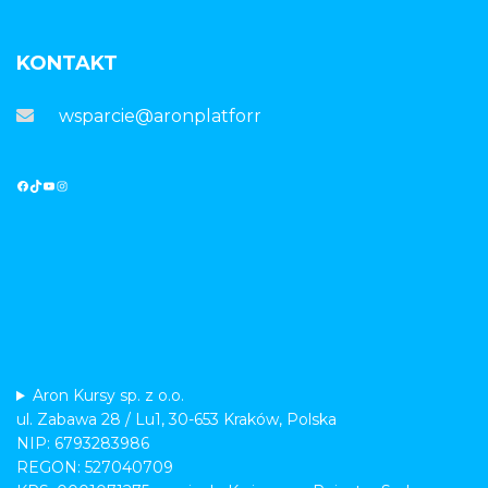
KONTAKT
wsparcie@aronplatforma.pl
Aron Kursy sp. z o.o.
ul. Zabawa 28 / Lu1, 30-653 Kraków, Polska
NIP: 6793283986
REGON: 527040709