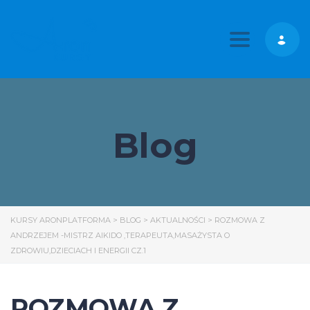
Toggle nav
Blog
KURSY ARONPLATFORMA
>
BLOG
>
AKTUALNOŚCI
>
ROZMOWA Z
ANDRZEJEM -MISTRZ AIKIDO ,TERAPEUTA,MASAŻYSTA O
ZDROWIU,DZIECIACH I ENERGII CZ.1
ROZMOWA Z