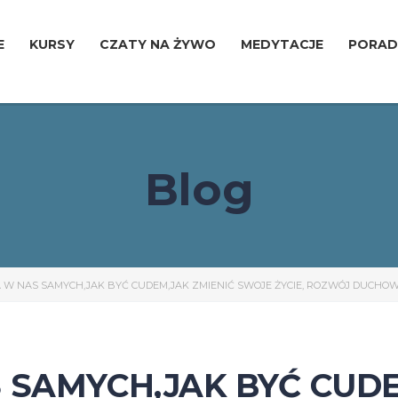
E
KURSY
CZATY NA ŻYWO
MEDYTACJE
PORAD
Blog
 W NAS SAMYCH,JAK BYĆ CUDEM,JAK ZMIENIĆ SWOJE ŻYCIE, ROZWÓJ DUCHO
 SAMYCH,JAK BYĆ CUDE