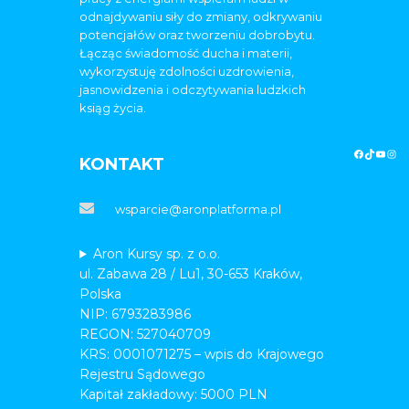
odnajdywaniu siły do zmiany, odkrywaniu
potencjałów oraz tworzeniu dobrobytu.
Łącząc świadomość ducha i materii,
wykorzystuję zdolności uzdrowienia,
jasnowidzenia i odczytywania ludzkich
ksiąg życia.
KONTAKT
wsparcie@aronplatforma.pl
Aron Kursy sp. z o.o.
ul. Zabawa 28 / Lu1, 30-653 Kraków,
Polska
NIP: 6793283986
REGON: 527040709
KRS: 0001071275 – wpis do Krajowego
Rejestru Sądowego
Kapitał zakładowy: 5000 PLN