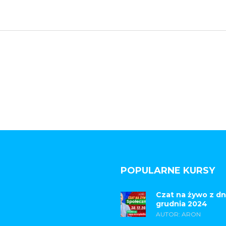
POPULARNE KURSY
Czat na żywo z dn
grudnia 2024
AUTOR: ARON