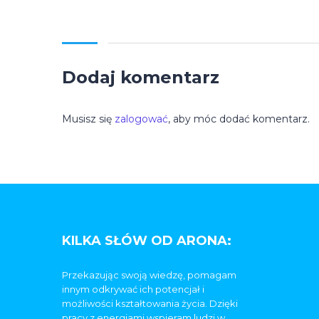
Dodaj komentarz
Musisz się
zalogować
, aby móc dodać komentarz.
KILKA SŁÓW OD ARONA:
Przekazując swoją wiedzę, pomagam
innym odkrywać ich potencjał i
możliwości kształtowania życia. Dzięki
pracy z energiami wspieram ludzi w