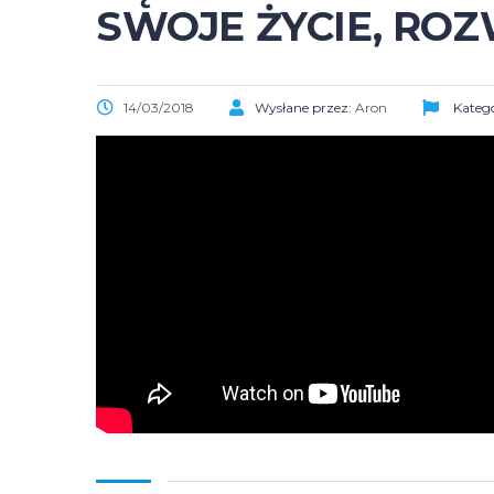
SWOJE ŻYCIE, RO
14/03/2018
Wysłane przez:
Aron
Katego