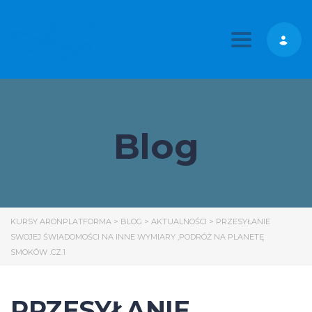
Toggle nav
Blog
KURSY ARONPLATFORMA
>
BLOG
>
AKTUALNOŚCI
>
PRZESYŁANIE
SWOJEJ ŚWIADOMOŚCI NA INNE WYMIARY ,PODRÓŻ NA PLANETĘ
SMOKÓW .CZ.1
PRZESYŁANIE