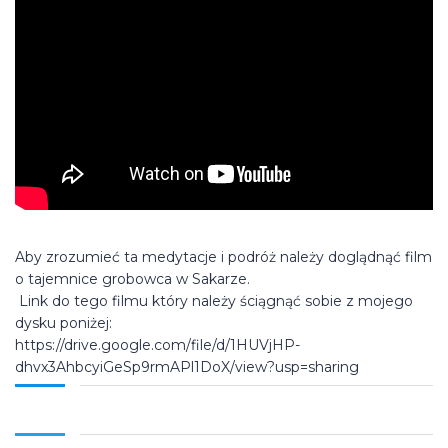
Aby zrozumieć ta medytacje i podróż należy doglądnąć film
o tajemnice grobowca w Sakarze.
Link do tego filmu który należy ściągnąć sobie z mojego
dysku poniżej:
https://drive.google.com/file/d/1HUVjHP-
dhvx3AhbcyiGeSp9rmAPl1DoX/view?usp=sharing