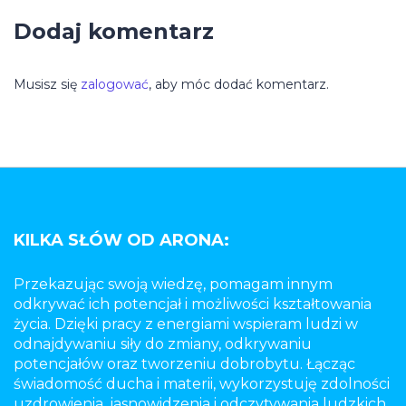
Dodaj komentarz
Musisz się
zalogować
, aby móc dodać komentarz.
KILKA SŁÓW OD ARONA:
Przekazując swoją wiedzę, pomagam innym
odkrywać ich potencjał i możliwości kształtowania
życia. Dzięki pracy z energiami wspieram ludzi w
odnajdywaniu siły do zmiany, odkrywaniu
potencjałów oraz tworzeniu dobrobytu. Łącząc
świadomość ducha i materii, wykorzystuję zdolności
uzdrowienia, jasnowidzenia i odczytywania ludzkich