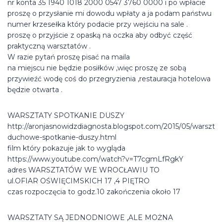
nr konta 35 1940 1018 2000 0547 3760 0000 i po wpłacie
proszę o przysłanie mi dowodu wpłaty a ja podam państwu
numer krzesełka który podacie przy wejściu na sale .
proszę o przyjście z opaską na oczka aby odbyć część
praktyczną warsztatów .
W razie pytań proszę pisać na maila
na miejscu nie będzie posiłków ,więc proszę ze sobą
przywieźć wodę coś do przegryzienia ,restauracja hotelowa
będzie otwarta .
WARSZTATY SPOTKANIE DUSZY
http://aronjasnowidzdiagnosta.blogspot.com/2015/05/warsztat
duchowe-spotkanie-duszy.html
film który pokazuje jak to wygląda
https://www.youtube.com/watch?v=T7cgmLfRgkY
adres WARSZTATÓW WE WROCŁAWIU TO
ul.OFIAR OŚWIĘCIMSKICH 17 ,4 PIĘTRO
czas rozpoczęcia to godz.10 zakończenia około 17
WARSZTATY SĄ JEDNODNIOWE ,ALE MOŻNA