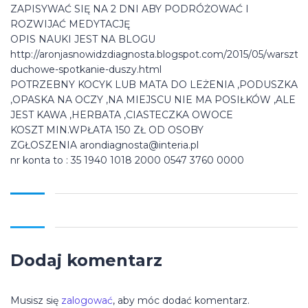
ZAPISYWAĆ SIĘ NA 2 DNI ABY PODRÓŻOWAĆ I
ROZWIJAĆ MEDYTACJĘ
OPIS NAUKI JEST NA BLOGU
http://aronjasnowidzdiagnosta.blogspot.com/2015/05/warsztat
duchowe-spotkanie-duszy.html
POTRZEBNY KOCYK LUB MATA DO LEŻENIA ,PODUSZKA
,OPASKA NA OCZY ,NA MIEJSCU NIE MA POSIŁKÓW ,ALE
JEST KAWA ,HERBATA ,CIASTECZKA OWOCE
KOSZT MIN.WPŁATA 150 ZŁ OD OSOBY
ZGŁOSZENIA arondiagnosta@interia.pl
nr konta to : 35 1940 1018 2000 0547 3760 0000
Dodaj komentarz
Musisz się
zalogować
, aby móc dodać komentarz.