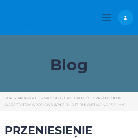
Toggle nav
Blog
KURSY ARONPLATFORMA
>
BLOG
>
AKTUALNOŚCI
>
PRZENIESIENIE
WARSZTATÓW WROCŁAWSKICH Z DNIA 17 -18 KWIETNIA NA 23 24 MAJ
PRZENIESIENIE