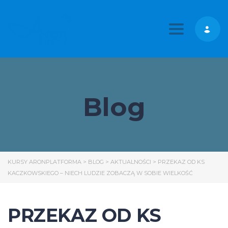
Toggle nav
Blog
KURSY ARONPLATFORMA
>
BLOG
>
AKTUALNOŚCI
>
PRZEKAZ OD KS
KACZKOWSKIEGO – NIECH LUDZIE ZOBACZĄ W SOBIE WIELKOŚĆ
PRZEKAZ OD KS