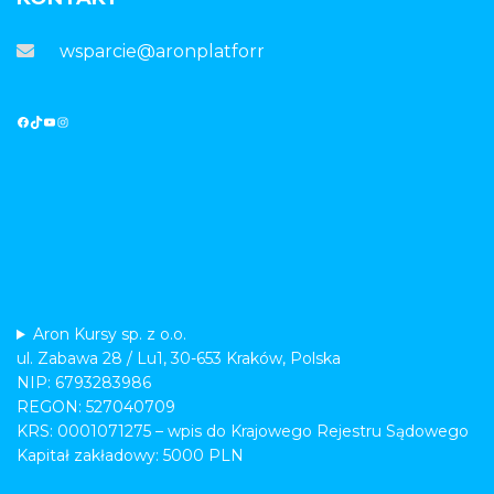
wsparcie@aronplatforma.pl
Aron Kursy sp. z o.o.
ul. Zabawa 28 / Lu1, 30-653 Kraków, Polska
NIP: 6793283986
REGON: 527040709
KRS: 0001071275 – wpis do Krajowego Rejestru Sądowego
Kapitał zakładowy: 5000 PLN