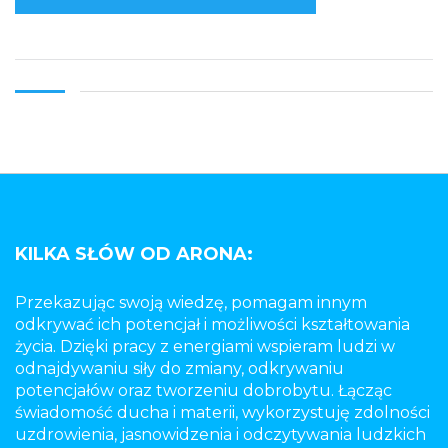
KILKA SŁÓW OD ARONA:
Przekazując swoją wiedzę, pomagam innym
odkrywać ich potencjał i możliwości kształtowania
życia. Dzięki pracy z energiami wspieram ludzi w
odnajdywaniu siły do zmiany, odkrywaniu
potencjałów oraz tworzeniu dobrobytu. Łącząc
świadomość ducha i materii, wykorzystuję zdolności
uzdrowienia, jasnowidzenia i odczytywania ludzkich