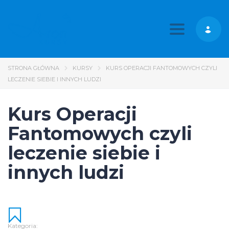
Toggle nav
STRONA GŁÓWNA
KURSY
KURS OPERACJI FANTOMOWYCH CZYLI
LECZENIE SIEBIE I INNYCH LUDZI
Kurs Operacji
Fantomowych czyli
leczenie siebie i
innych ludzi
Kategoria: