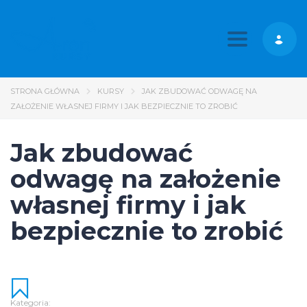
Toggle nav
STRONA GŁÓWNA
KURSY
JAK ZBUDOWAĆ ODWAGĘ NA
ZAŁOŻENIE WŁASNEJ FIRMY I JAK BEZPIECZNIE TO ZROBIĆ
Jak zbudować
odwagę na założenie
własnej firmy i jak
bezpiecznie to zrobić
Kategoria: