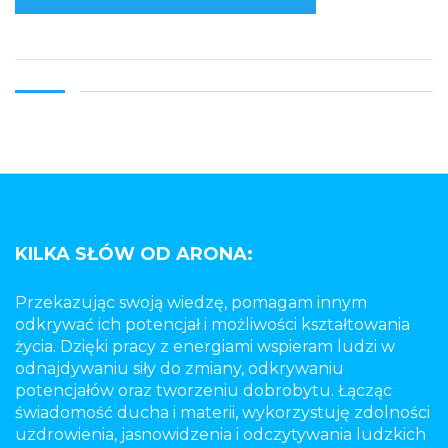
KILKA SŁÓW OD ARONA:
Przekazując swoją wiedzę, pomagam innym
odkrywać ich potencjał i możliwości kształtowania
życia. Dzięki pracy z energiami wspieram ludzi w
odnajdywaniu siły do zmiany, odkrywaniu
potencjałów oraz tworzeniu dobrobytu. Łącząc
świadomość ducha i materii, wykorzystuję zdolności
uzdrowienia, jasnowidzenia i odczytywania ludzkich