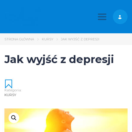
Toggle nav
STRONA GŁÓWNA
KURSY
JAK WYJŚĆ Z DEPRESJI​
Jak wyjść z depresji​
Kategoria:
KURSY