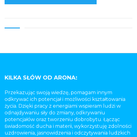
KILKA SŁÓW OD ARONA:
Przekazując swoją wiedzę, pomagam innym
odkrywać ich potencjał i możliwości kształtowania
życia. Dzięki pracy z energiami wspieram ludzi w
odnajdywaniu siły do zmiany, odkrywaniu
potencjałów oraz tworzeniu dobrobytu. Łącząc
świadomość ducha i materii, wykorzystuję zdolności
uzdrowienia, jasnowidzenia i odczytywania ludzkich