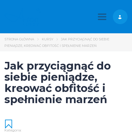
Toggle nav
STRONA GŁÓWNA
KURSY
JAK PRZYCIĄGNĄĆ DO SIEBIE
PIENIĄDZE, KREOWAĆ OBFITOŚĆ I SPEŁNIENIE MARZEŃ
Jak przyciągnąć do
siebie pieniądze,
kreować obfitość i
spełnienie marzeń
Kategoria: