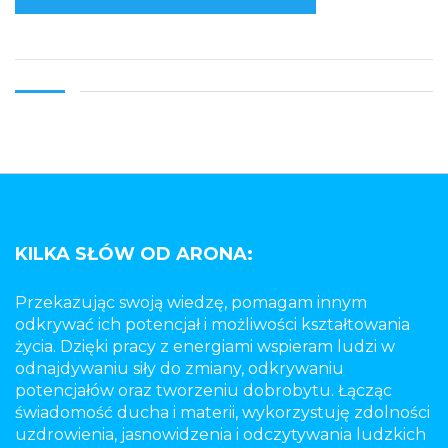
KILKA SŁÓW OD ARONA:
Przekazując swoją wiedzę, pomagam innym
odkrywać ich potencjał i możliwości kształtowania
życia. Dzięki pracy z energiami wspieram ludzi w
odnajdywaniu siły do zmiany, odkrywaniu
potencjałów oraz tworzeniu dobrobytu. Łącząc
świadomość ducha i materii, wykorzystuję zdolności
uzdrowienia, jasnowidzenia i odczytywania ludzkich