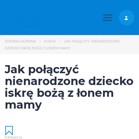
Toggle nav
STRONA GŁÓWNA
KURSY
JAK POŁĄCZYĆ NIENARODZONE
DZIECKO ISKRĘ BOŻĄ Z ŁONEM MAMY
Jak połączyć
nienarodzone dziecko
iskrę bożą z łonem
mamy
Kategoria: