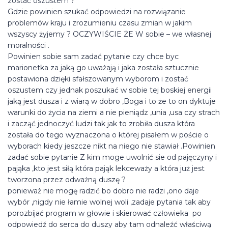
zostać oszustem ?
Gdzie powinien szukać odpowiedzi na rozwiązanie
problemów kraju i zrozumieniu czasu zmian w jakim
wszyscy żyjemy ? OCZYWIŚCIE ŻE W sobie – we własnej
moralności .
Powinien sobie sam zadać pytanie czy chce byc
marionetka za jaką go uważają i jaka została sztucznie
postawiona dzięki sfałszowanym wyborom i zostać
oszustem czy jednak poszukać w sobie tej boskiej energii
jaką jest dusza i z wiarą w dobro ,Boga i to że to on dyktuje
warunki do życia na ziemi a nie pieniądz ,unia ,usa czy strach
i zacząć jednoczyć ludzi tak jak to zrobiła dusza która
została do tego wyznaczona o której pisałem w poście o
wyborach kiedy jeszcze nikt na niego nie stawiał .Powinien
zadać sobie pytanie Z kim moge uwolnić sie od pajęczyny i
pająka ,kto jest siłą która pająk lekceważy a która już jest
tworzona przez odważną duszę ?
ponieważ nie mogę radzić bo dobro nie radzi ,ono daje
wybór ,nigdy nie łamie wolnej woli ,zadaje pytania tak aby
porozbijać program w głowie i skierować człowieka po
odpowiedź do serca do duszy aby tam odnaleźć właściwą