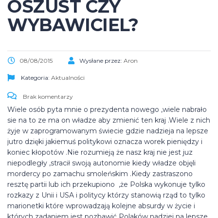
OSZUST CZY
WYBAWICIEL?
08/08/2015
Wysłane przez:
Aron
Kategoria:
Aktualności
Brak komentarzy
Wiele osób pyta mnie o prezydenta nowego ,wiele nabrało
sie na to ze ma on władze aby zmienić ten kraj .Wiele z nich
żyje w zaprogramowanym świecie gdzie nadzieja na lepsze
jutro dzięki jakiemuś politykowi oznacza worek pieniędzy i
koniec kłopotów .Nie rozumieją że nasz kraj nie jest juz
niepodległy ,stracił swoją autonomie kiedy władze objęli
mordercy po zamachu smoleńskim .Kiedy zastraszono
resztę partii lub ich przekupiono ,że Polska wykonuje tylko
rozkazy z Unii i USA i politycy którzy stanowią rząd to tylko
marionetki które wprowadzają kolejne absurdy w życie i
których zadaniem jest pozbawić Polaków nadziei na lepsze