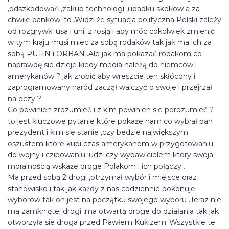
,odszkodowań ,zakup technologi ,upadku skoków a za
chwile banków itd .Widzi że sytuacja polityczna Polski zależy
od rozgrywki usa i unii z rosją i aby móc cokolwiek zmienić
w tym kraju musi miec za sobą rodaków tak jak ma ich za
sobą PUTIN i ORBAN .Ale jak ma pokazać rodakom co
naprawdę sie dzieje kiedy media należą do niemców i
amerykanów ? jak zrobić aby wreszcie ten skłócony i
zaprogramowany naród zaczął walczyć o swoje i przejrzał
na oczy ?
Co powinien zrozumieć i z kim powinien sie porozumieć ?
to jest kluczowe pytanie które pokaże nam co wybrał pan
prezydent i kim sie stanie ,czy bedzie największym
oszustem które kupi czas amerykanom w przygotowaniu
do wojny i czipowaniu ludzi czy wybawicielem który swoja
moralnością wskaże droge Polakom i ich połączy .
Ma przed sobą 2 drogi ,otrzymał wybór i miejsce oraz
stanowisko i tak jak każdy z nas codziennie dokonuje
wyborów tak on jest na początku swojego wyboru .Teraz nie
ma zamkniętej drogi ,ma otwartą droge do działania tak jak
otworzyła sie droga przed Pawłem Kukizem .Wszystkie te