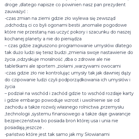
droge ,dlatego napisze co powinien nasz pan prezydent
zauważyć :
-czas zmian na ziemi gdzie zło wylewa się zewsząd
,odchodzą ci co byli ogonami bestii ,anomalie pogodowe
które nie przestaną nas uczyć pokory i szacunku do naszej
kochanej planety a nie do pieniądza
– czas gdzie zagłuszono programowanie umysłów dlatego
tak dużo ludzi się teraz budzi ,zmienia swoje nastawienie do
życia ,odzyskuje moralność ,dba o zdrowie ale nie
tabletkami ale sportem ,ziołami ,warzywami owocami
-czas gdzie zło nie kontrolując umysły tak jak dawniej dąży
do czipowanie ludzi czyli podporządkowania ich umysłów i
życia
– podział na wschód i zachód gdzie to wschód rozdaje karty
i gdzie embargo powoduje wzrost i uwolnienie sie od
zachodu a także rozwój własnego rolnictwa ,przemysłu
,technologii ,systemu finansowego a także daje gwarancje
bezpieczeństwa bo posiada broń której usa i unia nie
posiadają jeszcze .
-państwo które jest tak samo jak my Słowianami