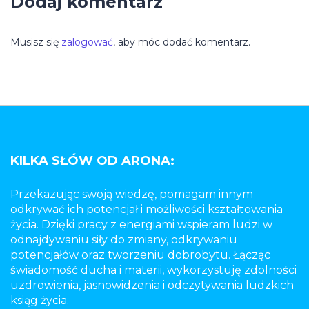
Dodaj komentarz
Musisz się
zalogować
, aby móc dodać komentarz.
KILKA SŁÓW OD ARONA:
Przekazując swoją wiedzę, pomagam innym
odkrywać ich potencjał i możliwości kształtowania
życia. Dzięki pracy z energiami wspieram ludzi w
odnajdywaniu siły do zmiany, odkrywaniu
potencjałów oraz tworzeniu dobrobytu. Łącząc
świadomość ducha i materii, wykorzystuję zdolności
uzdrowienia, jasnowidzenia i odczytywania ludzkich
ksiąg życia.