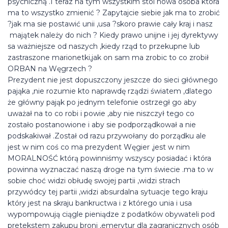
psychiczną .I teraz na tym wszystkim stoi nowa osoba która
ma to wszystko zmienić ? Zapytajcie siebie jak ma to zrobić
?jak ma sie postawić unii ,usa ?skoro prawie cały kraj i nasz
majątek należy do nich ? Kiedy prawo unijne i jej dyrektywy
sa ważniejsze od naszych ,kiedy rząd to przekupne lub
zastraszone marionetki,jak on sam ma zrobic to co zrobił
ORBAN na Węgrzech ?
Prezydent nie jest dopuszczony jeszcze do sieci głównego
pająka ,nie rozumie kto naprawdę rządzi światem ,dlatego
że główny pająk po jednym telefonie ostrzegł go aby
uważał na to co robi i powie ,aby nie niszczył tego co
zostało postanowione i aby sie podporządkował a nie
podskakiwał .Został od razu przywołany do porządku ale
jest w nim coś co ma prezydent Węgier ,jest w nim
MORALNOŚĆ którą powinniśmy wszyscy posiadać i która
powinna wyznaczać naszą droge na tym świecie .ma to w
sobie choć widzi obłudę swojej partii ,widzi strach
przywódcy tej partii ,widzi absurdalna sytuacje tego kraju
który jest na skraju bankructwa i z którego unia i usa
wypompowują ciągle pieniądze z podatków obywateli pod
pretekstem zakupu broni ,emerytur dla zagranicznych osób