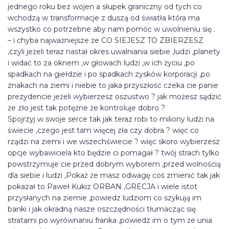
jednego roku bez wojen a słupek graniczny od tych co
wchodzą w transformacje z duszą od światła która ma
wszystko co potrzebne aby nam pomóc w uwolnieniu się .
– i chyba najważniejsze że CO SIEJESZ TO ZBIERZESZ
,czyli jeżeli teraz nastał okres uwalniania siebie ,ludzi ,planety
i widać to za oknem ,w głowach ludzi ,w ich życiu ,po
spadkach na giełdzie i po spadkach zysków korporacji ,po
znakach na ziemi i niebie to jaka przyszłość czeka cie panie
prezydencie jeżeli wybierzesz oszustwo ? jak możesz sądzić
że zło jest tak potężne że kontroluje dobro ?
Spojrzyj w swoje serce tak jak teraz robi to miliony ludzi na
świecie ,czego jest tam więcej zła czy dobra ? więc co
rządzi na ziemi i we wszechświecie ? więc skoro wybierzesz
opcje wybawiciela kto będzie ci pomagał ? twój strach tylko
powstrzymuje cie przed dobrym wyborem ,przed wolnością
dla siebie i ludzi ,Pokaż że masz odwagę coś zmienić tak jak
pokazał to Paweł Kukiz ORBAN ,GRECJA i wiele istot
przysłanych na ziemie ,powiedz ludziom co szykują im
banki i jak okradną nasze oszczędności tłumacząc się
stratami po wyrównaniu franka ,powiedz im o tym że unia