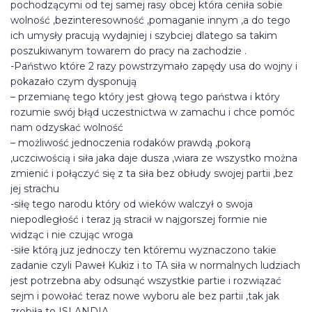
pochodzącymi od tej samej rasy obcej która ceniła sobie
wolność ,bezinteresowność ,pomaganie innym ,a do tego
ich umysły pracują wydajniej i szybciej dlatego sa takim
poszukiwanym towarem do pracy na zachodzie .
-Państwo które 2 razy powstrzymało zapędy usa do wojny i
pokazało czym dysponują
– przemianę tego który jest głową tego państwa i który
rozumie swój błąd uczestnictwa w zamachu i chce pomóc
nam odzyskać wolność
– możliwość jednoczenia rodaków prawdą ,pokorą
,uczciwością i siła jaka daje dusza ,wiara ze wszystko można
zmienić i połączyć się z ta siła bez obłudy swojej partii ,bez
jej strachu
-siłę tego narodu który od wieków walczył o swoja
niepodległość i teraz ją stracił w najgorszej formie nie
widząc i nie czując wroga
-siłe którą juz jednoczy ten któremu wyznaczono takie
zadanie czyli Paweł Kukiz i to TA siła w normalnych ludziach
jest potrzebna aby odsunąć wszystkie partie i rozwiązać
sejm i powołać teraz nowe wyboru ale bez partii ,tak jak
zrobiła to ISLANDIA .