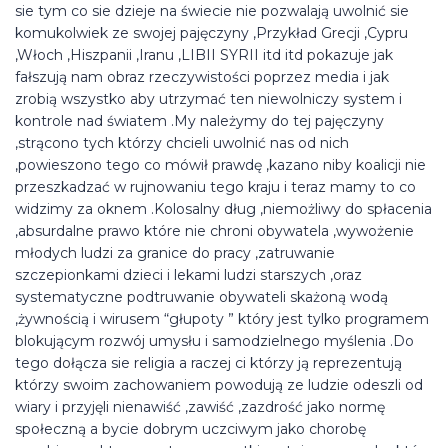
sie tym co sie dzieje na świecie nie pozwalają uwolnić sie
komukolwiek ze swojej pajęczyny ,Przykład Grecji ,Cypru
,Włoch ,Hiszpanii ,Iranu ,LIBII SYRII itd itd pokazuje jak
fałszują nam obraz rzeczywistości poprzez media i jak
zrobią wszystko aby utrzymać ten niewolniczy system i
kontrole nad światem .My należymy do tej pajęczyny
,strącono tych którzy chcieli uwolnić nas od nich
,powieszono tego co mówił prawdę ,kazano niby koalicji nie
przeszkadzać w rujnowaniu tego kraju i teraz mamy to co
widzimy za oknem .Kolosalny dług ,niemożliwy do spłacenia
,absurdalne prawo które nie chroni obywatela ,wywożenie
młodych ludzi za granice do pracy ,zatruwanie
szczepionkami dzieci i lekami ludzi starszych ,oraz
systematyczne podtruwanie obywateli skażoną wodą
,żywnością i wirusem “głupoty ” który jest tylko programem
blokującym rozwój umysłu i samodzielnego myślenia .Do
tego dołącza sie religia a raczej ci którzy ją reprezentują
którzy swoim zachowaniem powodują ze ludzie odeszli od
wiary i przyjęli nienawiść ,zawiść ,zazdrość jako normę
społeczną a bycie dobrym uczciwym jako chorobę