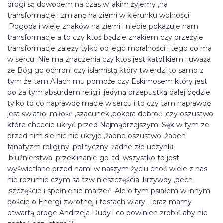
drogi są dowodem na czas w jakim żyjemy ,na
transformacje i zmianę na ziemi w kierunku wolności
.Pogoda i wiele znaków na ziemi i niebie pokazuje nam
transformacje a to czy ktoś będzie znakiem czy przeżyje
transformacje zależy tylko od jego moralności i tego co ma
w sercu .Nie ma znaczenia czy ktos jest katolikiem i uważa
że Bóg go ochroni czy islamistą który twierdzi to samo z
tym że tam Allach mu pomoże czy Eskimosem który jest
po za tym absurdem religii ,jedyną przepustką dalej będzie
tylko to co naprawdę macie w sercu i to czy tam naprawdę
jest światło ,miłość ,szacunek ,pokora dobroć ,czy oszustwo
które chcecie ukryć przed Najmądrzejszym .Sęk w tym ze
przed nim sie nic nie ukryje ,żadne oszustwo ,żaden
fanatyzm religijny ,polityczny ,żadne złe uczynki
,bluźnierstwa ,przeklinanie go itd .wszystko to jest
wyświetlane przed nami w naszym życiu choć wiele z nas
nie rozumie czym sa tzw nieszczęścia ,krzywdy ,pech
,szczęście i spełnienie marzeń .Ale o tym psiałem w innym
poście o Energi zwrotnej i testach wiary ,Teraz mamy
otwartą droge Andrzeja Dudy i co powinien zrobić aby nie