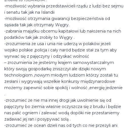
-możliwość wybrania przedstawicieli rządu z ludzi bez sejmu
i senatu tak jak na Islandii
-możliwość otrzymania gwarancji bezpieczeństwa od
sąsiada tak jak otrzymały Węgry.
-zabrania majątku obcemu kapitałowi lub nałożenia na nich
podatków tak jak zrobiły to Węgry .
-zrozumienia że usa i unia nie uderzą w polaków jeżeli
wojsko polskie ,policja i cały naród będzie stał za tym aby
wyrwać się z pajęczyny i odzyskać wolność
– zrozumienia że jesteśmy krajem samowystarczalnym
który swoją gospodarkę zniszczył ale dzięki nowym
technologiom ,nowym młodym ludziom którzy zostali tu
zesłani i wygrywają wszelkie konkursy międzynarodowe
możemy zapewnić sobie spokój i wolność ,energię jedzenie
.
-zrozumieć że nie ma innej drogi jak uwolnienie się od
pajęczyny bo ziemia właśnie oczyszcza się z brudu i będzie
nas palić ogniem i zalewać wodą dopóki nie przestaniemy
zadawać jej ran i posypywać solą .
-zrozumieć że ocean dzieli nas od tych co nie przeżyli ani