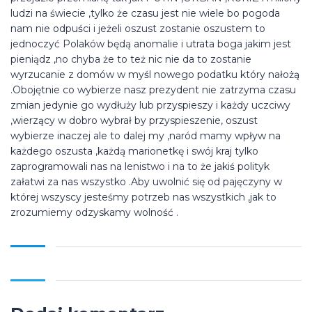
ludzi na świecie ,tylko że czasu jest nie wiele bo pogoda
nam nie odpuści i jeżeli oszust zostanie oszustem to
jednoczyć Polaków będą anomalie i utrata boga jakim jest
pieniądz ,no chyba że to też nic nie da to zostanie
wyrzucanie z domów w myśl nowego podatku który nałożą
.Obojętnie co wybierze nasz prezydent nie zatrzyma czasu
zmian jedynie go wydłuży lub przyspieszy i każdy uczciwy
,wierzący w dobro wybrał by przyspieszenie, oszust
wybierze inaczej ale to dalej my ,naród mamy wpływ na
każdego oszusta ,każdą marionetkę i swój kraj tylko
zaprogramowali nas na lenistwo i na to że jakiś polityk
załatwi za nas wszystko .Aby uwolnić się od pajęczyny w
której wszyscy jesteśmy potrzeb nas wszystkich ,jak to
zrozumiemy odzyskamy wolność .