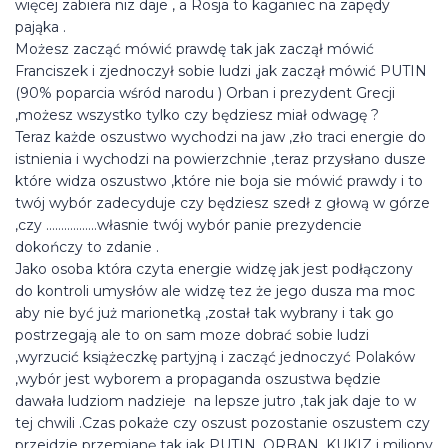
więcej zabiera niz daje , a Rosja to kaganiec na zapędy
pająka .
Możesz zacząć mówić prawdę tak jak zaczął mówić
Franciszek i zjednoczył sobie ludzi ,jak zaczął mówić PUTIN
(90% poparcia wśród narodu ) Orban i prezydent Grecji
,możesz wszystko tylko czy będziesz miał odwagę ?
Teraz każde oszustwo wychodzi na jaw ,zło traci energie do
istnienia i wychodzi na powierzchnie ,teraz przysłano dusze
które widza oszustwo ,które nie boja sie mówić prawdy i to
twój wybór zadecyduje czy będziesz szedł z głową w górze
,czy ……………..własnie twój wybór panie prezydencie
dokończy to zdanie .
Jako osoba która czyta energie widzę jak jest podłączony
do kontroli umysłów ale widzę tez że jego dusza ma moc
aby nie być już marionetką ,został tak wybrany i tak go
postrzegają ale to on sam moze dobrać sobie ludzi
,wyrzucić książeczkę partyjną i zacząć jednoczyć Polaków
,wybór jest wyborem a propaganda oszustwa będzie
dawała ludziom nadzieje na lepsze jutro ,tak jak daje to w
tej chwili .Czas pokaże czy oszust pozostanie oszustem czy
przejdzie przemianę tak jak PUTIN ,ORBAN ,KUKIZ i miliony