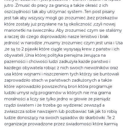
jutro .Zmusić do pracy za granicą a także okraść z ich
oszczędności tak aby utrzymać system .Ten post pisany
jest tak aby wszyscy mogli go zrozumieć ,bez przekazów
które zostały już przysłane na tą okoliczność ,czyli nowej
marionetki na świeczniku .Aby zrozumieć czym sie staliśmy
a raczej do czego doprowadziło nasze lenistwo i brak
jedność w narodzie ,musimy zrozumiec czym jest unia i Usa
,że są to 2 pijawki które ciągle wysysają krew z państw i ich
obywateli ,Unia której polityka pieniężna żerująca na
pazerności i chciwości ludzi zadłużyła każde państwo i
każdego obywatela robiąc z nich swoich niewolników oraz
usa które wojnami i niszczeniem tych którzy sie buntowali
zaprowadziło strach w państwach zadłużonych a także
które wprowadziło powszechną broń która programuje
ludzki umysł w/g programów w których nie ma grama
moralności a liczy sie tylko jedno w głowie że pieniądz
rządzi światem i że trzeba go wydzierać zewsząd a
zwłaszcza sobie nawzajem lub pozbawiać tak jak to robią
ludzie donoszący na swoich sąsiadów do skarbówki .Te 2
organizacje prowadzone przez świadomości które karmią