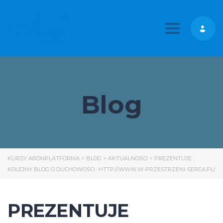
Toggle nav
Blog
KURSY ARONPLATFORMA
>
BLOG
>
AKTUALNOŚCI
>
PREZENTUJE
KOLEJNY BLOG O DUCHOWOŚCI -HTTP://WWW.W-PRZESTRZENI-SERCA.PL/
PREZENTUJE