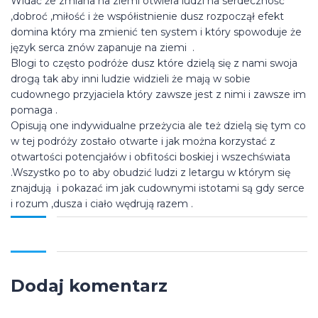
Widać że zmiana na ziemi otwiera ludzi na serdeczność
,dobroć ,miłość i że współistnienie dusz rozpoczął efekt
domina który ma zmienić ten system i który spowoduje że
język serca znów zapanuje na ziemi .
Blogi to często podróże dusz które dzielą się z nami swoja
drogą tak aby inni ludzie widzieli że mają w sobie
cudownego przyjaciela który zawsze jest z nimi i zawsze im
pomaga .
Opisują one indywidualne przeżycia ale też dzielą się tym co
w tej podróży zostało otwarte i jak można korzystać z
otwartości potencjałów i obfitości boskiej i wszechświata
.Wszystko po to aby obudzić ludzi z letargu w którym się
znajdują i pokazać im jak cudownymi istotami są gdy serce
i rozum ,dusza i ciało wędrują razem .
Dodaj komentarz