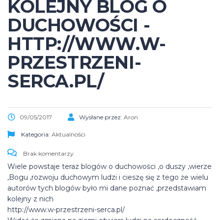
KOLEJNY BLOG O
DUCHOWOŚCI -
HTTP://WWW.W-
PRZESTRZENI-
SERCA.PL/
09/05/2017
Wysłane przez:
Aron
Kategoria:
Aktualności
Brak komentarzy
Wiele powstaje teraz blogów o duchowości ,o duszy ,wierze
,Bogu ,rozwoju duchowym ludzi i cieszę się z tego że wielu
autorów tych blogów było mi dane poznać ,przedstawiam
kolejny z nich
http://www.w-przestrzeni-serca.pl/