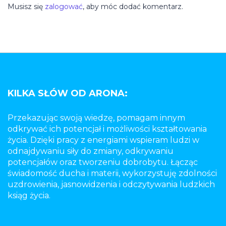
Musisz się
zalogować
, aby móc dodać komentarz.
KILKA SŁÓW OD ARONA:
Przekazując swoją wiedzę, pomagam innym
odkrywać ich potencjał i możliwości kształtowania
życia. Dzięki pracy z energiami wspieram ludzi w
odnajdywaniu siły do zmiany, odkrywaniu
potencjałów oraz tworzeniu dobrobytu. Łącząc
świadomość ducha i materii, wykorzystuję zdolności
uzdrowienia, jasnowidzenia i odczytywania ludzkich
ksiąg życia.