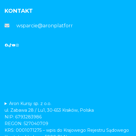
KONTAKT
wsparcie@aronplatforma.pl
Aron Kursy sp. z o.o.
ul. Zabawa 28 / Lu1, 30-653 Kraków, Polska
NIP: 6793283986
REGON: 527040709
KRS: 0001071275 – wpis do Krajowego Rejestru Sądowego