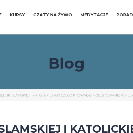
E
KURSY
CZATY NA ŻYWO
MEDYTACJE
PORAD
Blog
LIGII ISLAMSKIEJ I KATOLICKIEJ -DO CZEGO PROWADZI MOLESTOWANIE W REL
SLAMSKIEJ I KATOLICKI