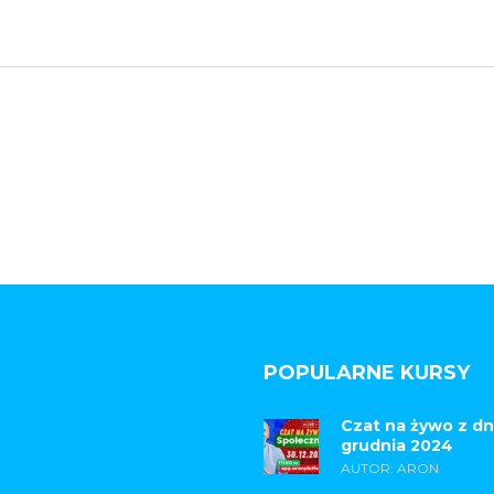
POPULARNE KURSY
Czat na żywo z dn
grudnia 2024
AUTOR: ARON