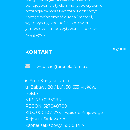
odnajdywaniu siły do zmiany, odkrywaniu
potencjałów oraz tworzeniu dobrobytu.
Łącząc świadomość ducha i materii,
wykorzystuję zdolności uzdrowienia,
jasnowidzenia i odczytywania ludzkich
ksiąg życia.
KONTAKT
wsparcie@aronplatforma.pl
Aron Kursy sp. z o.o.
ul. Zabawa 28 / Lu1, 30-653 Kraków,
Polska
NIP: 6793283986
REGON: 527040709
KRS: 0001071275 – wpis do Krajowego
Rejestru Sądowego
Kapitał zakładowy: 5000 PLN