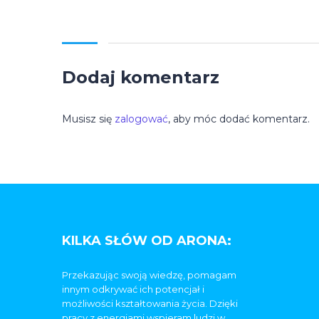
Dodaj komentarz
Musisz się
zalogować
, aby móc dodać komentarz.
KILKA SŁÓW OD ARONA:
Przekazując swoją wiedzę, pomagam
innym odkrywać ich potencjał i
możliwości kształtowania życia. Dzięki
pracy z energiami wspieram ludzi w