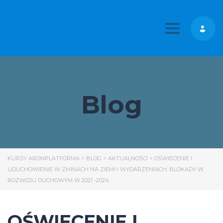
Toggle nav
Blog
KURSY ARONPLATFORMA
>
BLOG
>
AKTUALNOŚCI
>
OŚWIECENIE I
UDUCHOWIENIE W ZMINACH NA ZIEMI I WYDARZENIACH, BLOKADY W
ROZWOJU DUCHOWYM W 2021 -2024
OŚWIECENIE I