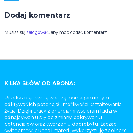
Dodaj komentarz
Musisz się
zalogować
, aby móc dodać komentarz.
KILKA SŁÓW OD ARONA:
Przekazując swoją wiedzę, pomagam innym
odkrywać ich potencjał i możliwości kształtowania
życia. Dzięki pracy z energiami wspieram ludzi w
odnajdywaniu siły do zmiany, odkrywaniu
potencjałów oraz tworzeniu dobrobytu. Łącząc
świadomość ducha i materii, wykorzystuję zdolności