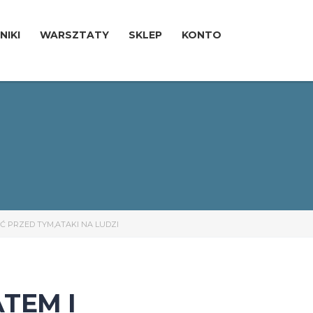
NIKI
WARSZTATY
SKLEP
KONTO
Ć PRZED TYM,ATAKI NA LUDZI
TEM I