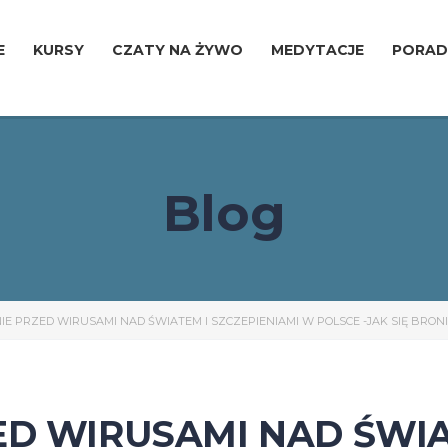
E
KURSY
CZATY NA ŻYWO
MEDYTACJE
PORAD
Blog
E PRZED WIRUSAMI NAD ŚWIATEM I SZCZEPIENIAMI W POLSCE -JAK SIĘ BRONI
ED WIRUSAMI NAD ŚWIA