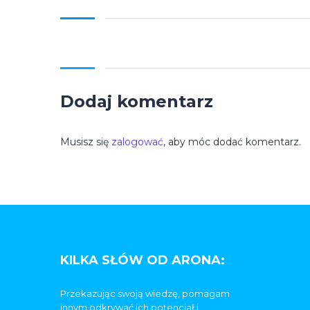
Dodaj komentarz
Musisz się
zalogować
, aby móc dodać komentarz.
KILKA SŁÓW OD ARONA:
Przekazując swoją wiedzę, pomagam
innym odkrywać ich potencjał i