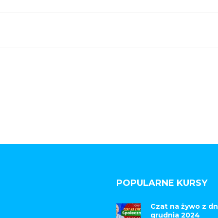
POPULARNE KURSY
Czat na żywo z dn
grudnia 2024