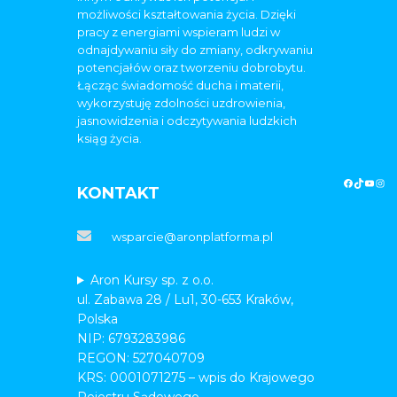
możliwości kształtowania życia. Dzięki
pracy z energiami wspieram ludzi w
odnajdywaniu siły do zmiany, odkrywaniu
potencjałów oraz tworzeniu dobrobytu.
Łącząc świadomość ducha i materii,
wykorzystuję zdolności uzdrowienia,
jasnowidzenia i odczytywania ludzkich
ksiąg życia.
KONTAKT
wsparcie@aronplatforma.pl
Aron Kursy sp. z o.o.
ul. Zabawa 28 / Lu1, 30-653 Kraków,
Polska
NIP: 6793283986
REGON: 527040709
KRS: 0001071275 – wpis do Krajowego