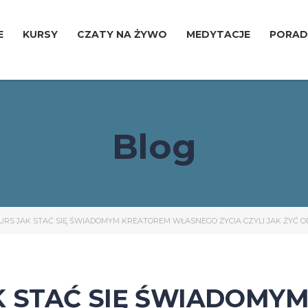
E
KURSY
CZATY NA ŻYWO
MEDYTACJE
PORAD
Blog
RS JAK STAĆ SIĘ ŚWIADOMYM KREATOREM WŁASNEGO ŻYCIA CZYLI JAK ŻYĆ 
K STAĆ SIĘ ŚWIADOMY