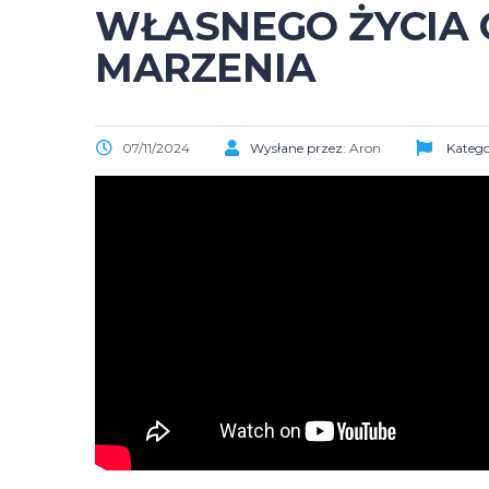
WŁASNEGO ŻYCIA C
MARZENIA
07/11/2024
Wysłane przez:
Aron
Katego