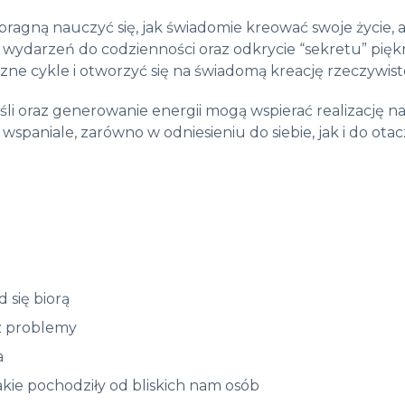
pragną nauczyć się, jak świadomie kreować swoje życie, 
ydarzeń do codzienności oraz odkrycie “sekretu” piękne
ne cykle i otworzyć się na świadomą kreację rzeczywisto
śli oraz generowanie energii mogą wspierać realizację 
 wspaniale, zarówno w odniesieniu do siebie, jak i do ota
 się biorą
az problemy
a
akie pochodziły od bliskich nam osób