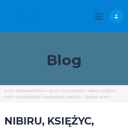
Toggle nav
Blog
KURSY ARONPLATFORMA
>
BLOG
>
AKTUALNOŚCI
>
NIBIRU, KSIĘŻYC,
ISTOTY POZAZIEMSKIE, PODNIESIENIE WIBRACJI – WYWIAD W NTV
NIBIRU, KSIĘŻYC,