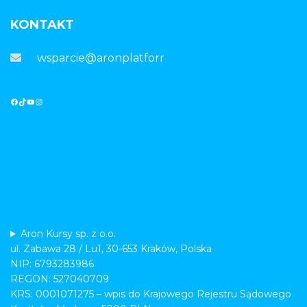
KONTAKT
wsparcie@aronplatforma.pl
Aron Kursy sp. z o.o.
ul. Zabawa 28 / Lu1, 30-653 Kraków, Polska
NIP: 6793283986
REGON: 527040709
KRS: 0001071275 – wpis do Krajowego Rejestru Sądowego