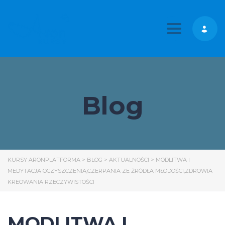
Toggle nav
Blog
KURSY ARONPLATFORMA
>
BLOG
>
AKTUALNOŚCI
>
MODLITWA I
MEDYTACJA OCZYSZCZENIA,CZERPANIA ZE ŹRÓDŁA MŁODOŚCI,ZDROWIA
KREOWANIA RZECZYWISTOŚCI
MODLITWA I