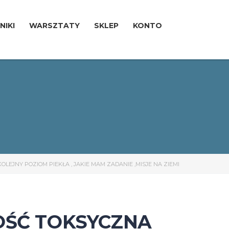
NIKI
WARSZTATY
SKLEP
KONTO
EJNY POZIOM PIEKŁA , JAKIE MAM ZADANIE ,MISJE NA ZIEMI
OŚĆ TOKSYCZNA