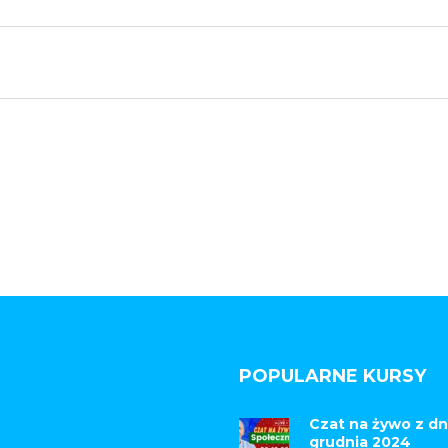
POPULARNE KURSY
Czat na żywo z dn
grudnia 2024