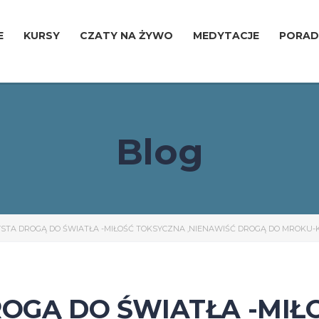
E
KURSY
CZATY NA ŻYWO
MEDYTACJE
PORAD
Blog
STA DROGĄ DO ŚWIATŁA -MIŁOŚĆ TOKSYCZNA ,NIENAWIŚĆ DROGĄ DO MROKU-KOL
ROGĄ DO ŚWIATŁA -MIŁ