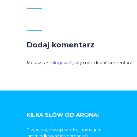
Dodaj komentarz
Musisz się
zalogować
, aby móc dodać komentarz.
KILKA SŁÓW OD ARONA:
Przekazując swoją wiedzę, pomagam
innym odkrywać ich potencjał i