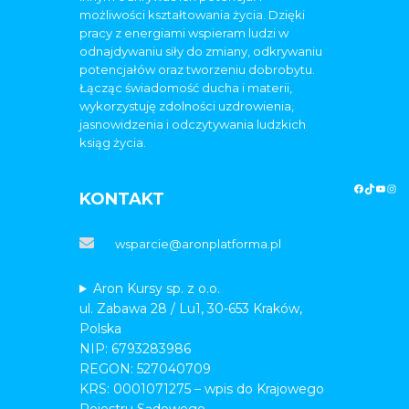
możliwości kształtowania życia. Dzięki
pracy z energiami wspieram ludzi w
odnajdywaniu siły do zmiany, odkrywaniu
potencjałów oraz tworzeniu dobrobytu.
Łącząc świadomość ducha i materii,
wykorzystuję zdolności uzdrowienia,
jasnowidzenia i odczytywania ludzkich
ksiąg życia.
KONTAKT
wsparcie@aronplatforma.pl
Aron Kursy sp. z o.o.
ul. Zabawa 28 / Lu1, 30-653 Kraków,
Polska
NIP: 6793283986
REGON: 527040709
KRS: 0001071275 – wpis do Krajowego