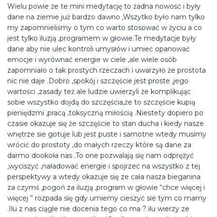
Wielu powie że te mini medytację to żadna nowość i były
dane na ziemie już bardzo dawno ,Wszytko było nam tylko
my zapomnieliśmy o tym co warto stosować w życiu a co
jest tylko iluzją ,programem w głowie.Te medytacje były
dane aby nie ulec kontroli umysłów i umieć opanować
emocje i wyrównać energie w ciele ,ale wiele osób
zapomniało o tak prostych rzeczach i uwarzyło że prostota
nic nie daje .Dobro ,spokój i szczęście jest proste ,jego
wartości ,zasady też ale ludzie uwierzyli że komplikując
sobie wszystko dojdą do szczęścia,że to szczęście kupią
pieniędzmi ,pracą ,toksyczną miłością .Niestety dopiero po
czasie okazuje się że szczęście to stan ducha i kiedy nasze
wnętrze sie gotuje lub jest puste i samotne wtedy musimy
wrócić do prostoty ,do małych rzeczy które są dane za
darmo dookoła nas .To one pozwalają się nam odprężyć
,wyciszyć ,naładować energie i spojrzeć na wszystko z tej
perspektywy a wtedy okazuje się ze cała nasza bieganina
za czymś ,pogoń za iluzją ,program w głowie “chce więcej i
więcej ” rozpada się gdy umiemy cieszyć sie tym co mamy
.Ilu z nas ciągle nie docenia tego co ma ? ilu wierzy ze