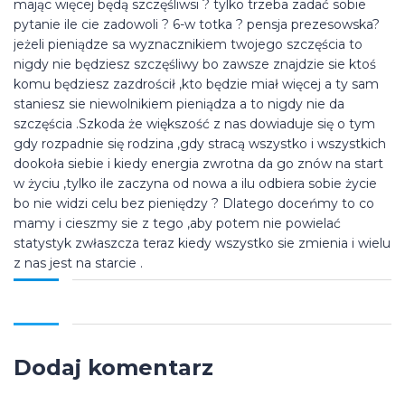
mając więcej będą szczęśliwsi ? tylko trzeba zadać sobie
pytanie ile cie zadowoli ? 6-w totka ? pensja prezesowska?
jeżeli pieniądze sa wyznacznikiem twojego szczęścia to
nigdy nie będziesz szczęśliwy bo zawsze znajdzie sie ktoś
komu będziesz zazdrościł ,kto będzie miał więcej a ty sam
staniesz sie niewolnikiem pieniądza a to nigdy nie da
szczęścia .Szkoda że większość z nas dowiaduje się o tym
gdy rozpadnie się rodzina ,gdy stracą wszystko i wszystkich
dookoła siebie i kiedy energia zwrotna da go znów na start
w życiu ,tylko ile zaczyna od nowa a ilu odbiera sobie życie
bo nie widzi celu bez pieniędzy ? Dlatego doceńmy to co
mamy i cieszmy sie z tego ,aby potem nie powielać
statystyk zwłaszcza teraz kiedy wszystko sie zmienia i wielu
z nas jest na starcie .
Dodaj komentarz