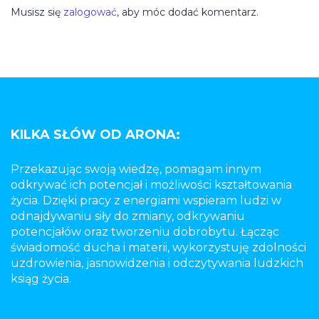
Musisz się
zalogować
, aby móc dodać komentarz.
KILKA SŁÓW OD ARONA:
Przekazując swoją wiedzę, pomagam innym
odkrywać ich potencjał i możliwości kształtowania
życia. Dzięki pracy z energiami wspieram ludzi w
odnajdywaniu siły do zmiany, odkrywaniu
potencjałów oraz tworzeniu dobrobytu. Łącząc
świadomość ducha i materii, wykorzystuję zdolności
uzdrowienia, jasnowidzenia i odczytywania ludzkich
ksiąg życia.