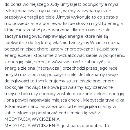
do coraz wolniejszego .Gdy umysł jest odprężony a myśl
tylko jedna czyli my na łące , wtedy zaczynamy czuć
przepływ energii po ciele ,Umysł wykonuje to co zostało
mu powiedziane a ponieważ każde słowo i myśl to energia
która musi zostać przetworzona ,dlatego nasze ciało
zaczyna reagować naprawiając energie które nie są
adekwatne do tej którą właśnie tworzymy.W ciele mozna
poczuć miejsca chore ,zatory energetyczne i skupić tam
energie.Jeżeli ktoś umie z wizualizować siebie w połączeniu
z energią łąki ,ziemi ,to wówczas może zobaczyć jak
energia zielona (naprawcza ) przechodzi przez jego ręce i
umysł i rozchodzi się po całym ciele .Jeżeli znamy swoje
dolegliwości to tam kierujemy strumień zielonej energii i
spokojnie mówiąc te słowa pozwalamy aby czerwone
miejsce bólu czy choroby zostało otoczone zielona energią
i ona powoli naprawiała miejsca chore . Medytacja trwa kilka
,kilkanaście minut w zależności od energii jaka mamy w
sobie .Można ja powtarzać codziennie i łączyć z
MEDYTACJĄ WYCISZENIA
MEDYTACJA WYCISZENIA -jest bardzo podobna to