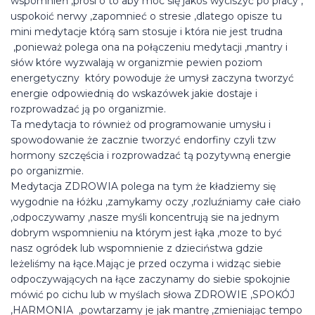
wspomnień ,prosi o to aby móc się jakoś wyciszyć po pracy ,
uspokoić nerwy ,zapomnieć o stresie ,dlatego opisze tu
mini medytacje którą sam stosuje i która nie jest trudna
,ponieważ polega ona na połączeniu medytacji ,mantry i
słów które wyzwalają w organizmie pewien poziom
energetyczny który powoduje że umysł zaczyna tworzyć
energie odpowiednią do wskazówek jakie dostaje i
rozprowadzać ją po organizmie.
Ta medytacja to również od programowanie umysłu i
spowodowanie że zacznie tworzyć endorfiny czyli tzw
hormony szczęścia i rozprowadzać tą pozytywną energie
po organizmie.
Medytacja ZDROWIA polega na tym że kładziemy się
wygodnie na łóżku ,zamykamy oczy ,rozluźniamy całe ciało
,odpoczywamy ,nasze myśli koncentrują sie na jednym
dobrym wspomnieniu na którym jest łąka ,moze to być
nasz ogródek lub wspomnienie z dzieciństwa gdzie
leżeliśmy na łące.Mając je przed oczyma i widząc siebie
odpoczywających na łące zaczynamy do siebie spokojnie
mówić po cichu lub w myślach słowa ZDROWIE ,SPOKÓJ
,HARMONIA ,powtarzamy je jak mantrę ,zmieniając tempo