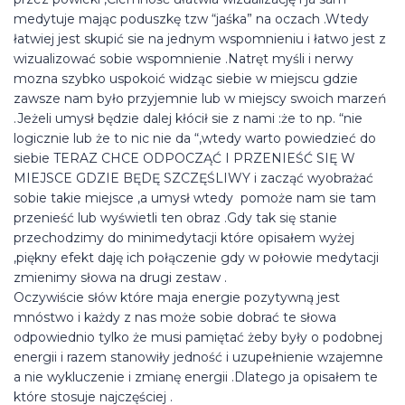
medytuje mając poduszkę tzw “jaśka” na oczach .Wtedy
łatwiej jest skupić sie na jednym wspomnieniu i łatwo jest z
wizualizować sobie wspomnienie .Natręt myśli i nerwy
mozna szybko uspokoić widząc siebie w miejscu gdzie
zawsze nam było przyjemnie lub w miejscy swoich marzeń
.Jeżeli umysł będzie dalej kłócił sie z nami :że to np. “nie
logicznie lub że to nic nie da “,wtedy warto powiedzieć do
siebie TERAZ CHCE ODPOCZĄĆ I PRZENIEŚĆ SIĘ W
MIEJSCE GDZIE BĘDĘ SZCZĘŚLIWY i zacząć wyobrażać
sobie takie miejsce ,a umysł wtedy pomoże nam sie tam
przenieść lub wyświetli ten obraz .Gdy tak się stanie
przechodzimy do minimedytacji które opisałem wyżej
,piękny efekt daję ich połączenie gdy w połowie medytacji
zmienimy słowa na drugi zestaw .
Oczywiście słów które maja energie pozytywną jest
mnóstwo i każdy z nas może sobie dobrać te słowa
odpowiednio tylko że musi pamiętać żeby były o podobnej
energii i razem stanowiły jedność i uzupełnienie wzajemne
a nie wykluczenie i zmianę energii .Dlatego ja opisałem te
które stosuje najczęściej .