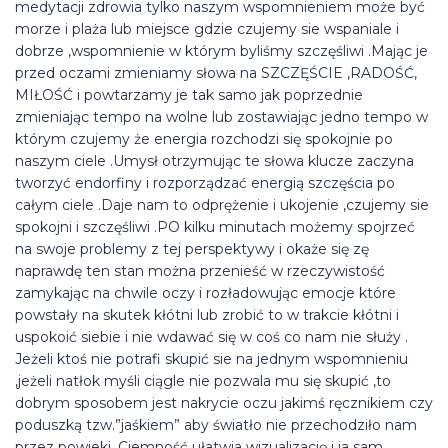
medytacji zdrowia tylko naszym wspomnieniem może być
morze i plaża lub miejsce gdzie czujemy sie wspaniale i
dobrze ,wspomnienie w którym byliśmy szczęśliwi .Mając je
przed oczami zmieniamy słowa na SZCZĘŚCIE ,RADOŚĆ,
MIŁOŚĆ i powtarzamy je tak samo jak poprzednie
zmieniając tempo na wolne lub zostawiając jedno tempo w
którym czujemy że energia rozchodzi się spokojnie po
naszym ciele .Umysł otrzymując te słowa klucze zaczyna
tworzyć endorfiny i rozporządzać energią szczęścia po
całym ciele .Daje nam to odprężenie i ukojenie ,czujemy sie
spokojni i szczęśliwi .PO kilku minutach możemy spojrzeć
na swoje problemy z tej perspektywy i okaże się zę
naprawdę ten stan można przenieść w rzeczywistość
zamykając na chwile oczy i rozładowując emocje które
powstały na skutek kłótni lub zrobić to w trakcie kłótni i
uspokoić siebie i nie wdawać się w coś co nam nie służy .
Jeżeli ktoś nie potrafi skupić sie na jednym wspomnieniu
,jeżeli natłok myśli ciągle nie pozwala mu się skupić ,to
dobrym sposobem jest nakrycie oczu jakimś ręcznikiem czy
poduszką tzw.”jaśkiem” aby światło nie przechodziło nam
przez powieki ,Ciemność ułatwia wizualizację i ja sam