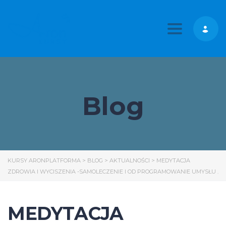
Toggle nav
Blog
KURSY ARONPLATFORMA
>
BLOG
>
AKTUALNOŚCI
>
MEDYTACJA
ZDROWIA I WYCISZENIA -SAMOLECZENIE I OD PROGRAMOWANIE UMYSŁU .
MEDYTACJA