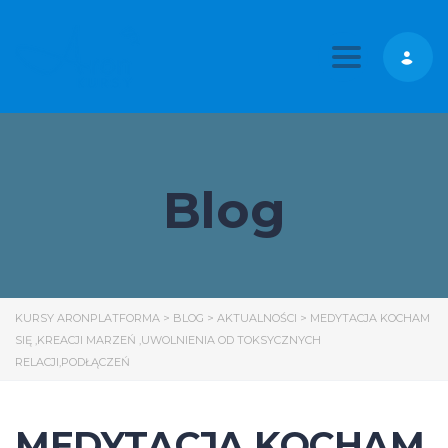
Toggle nav
Blog
KURSY ARONPLATFORMA
>
BLOG
>
AKTUALNOŚCI
>
MEDYTACJA KOCHAM
SIĘ ,KREACJI MARZEŃ ,UWOLNIENIA OD TOKSYCZNYCH
RELACJI,PODŁĄCZEŃ
MEDYTACJA KOCHAM