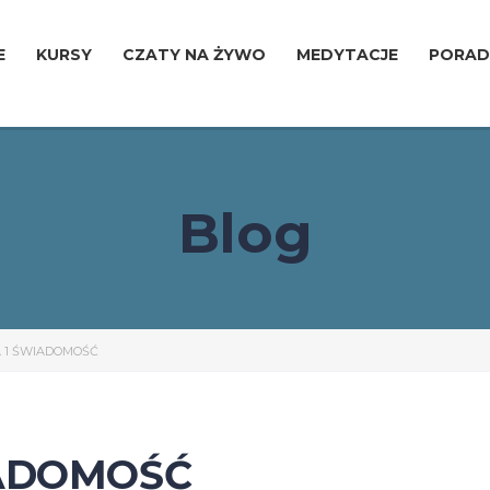
E
KURSY
CZATY NA ŻYWO
MEDYTACJE
PORAD
Blog
 1 ŚWIADOMOŚĆ
IADOMOŚĆ