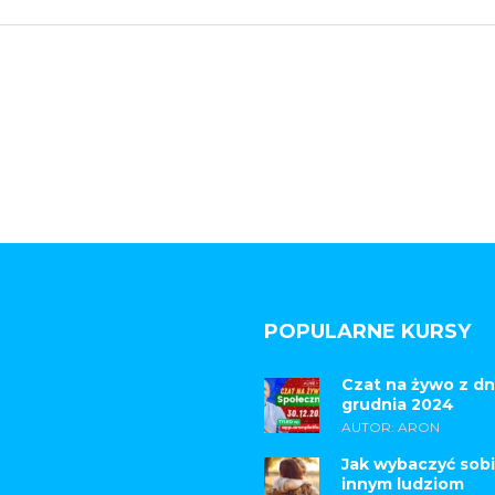
POPULARNE KURSY
Czat na żywo z dn
grudnia 2024
AUTOR: ARON
Jak wybaczyć sobi
innym ludziom