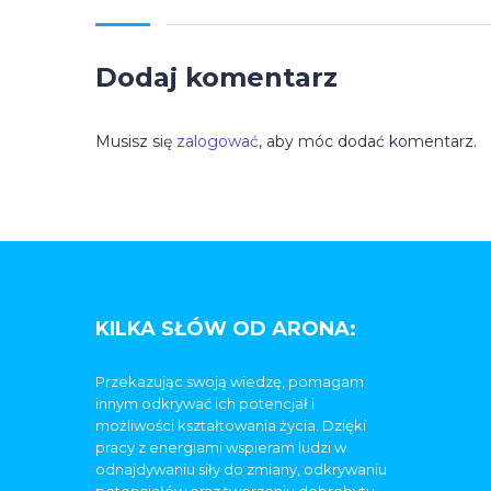
Dodaj komentarz
Musisz się
zalogować
, aby móc dodać komentarz.
KILKA SŁÓW OD ARONA:
Przekazując swoją wiedzę, pomagam
innym odkrywać ich potencjał i
możliwości kształtowania życia. Dzięki
pracy z energiami wspieram ludzi w
odnajdywaniu siły do zmiany, odkrywaniu